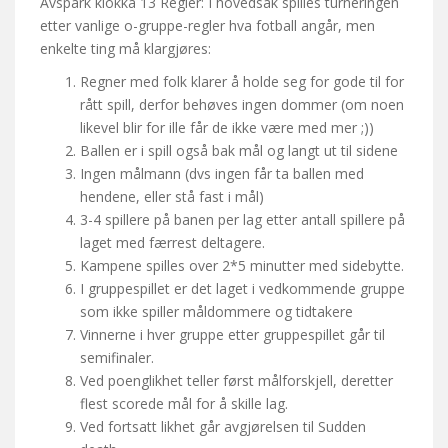
Avspark klokka 13 Regler: I hovedsak spilles turneringen
etter vanlige o-gruppe-regler hva fotball angår, men
enkelte ting må klargjøres:
Regner med folk klarer å holde seg for gode til for
rått spill, derfor behøves ingen dommer (om noen
likevel blir for ille får de ikke være med mer ;))
Ballen er i spill også bak mål og langt ut til sidene
Ingen målmann (dvs ingen får ta ballen med
hendene, eller stå fast i mål)
3-4 spillere på banen per lag etter antall spillere på
laget med færrest deltagere.
Kampene spilles over 2*5 minutter med sidebytte.
I gruppespillet er det laget i vedkommende gruppe
som ikke spiller måldommere og tidtakere
Vinnerne i hver gruppe etter gruppespillet går til
semifinaler.
Ved poenglikhet teller først målforskjell, deretter
flest scorede mål for å skille lag.
Ved fortsatt likhet går avgjørelsen til Sudden