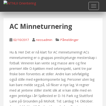
S
TOGGLE
k
i
p
AC Minneturnering
t
o
m
02/10/2017
neosadmin
Påmeldinger
a
i
n
Hu & Hei! Det er nå klart for AC minneturnering! ACs
c
minneturnering er o-gruppas prestisjetunge mesterskap i
o
fotball. Vinneren kan vente seg masse ære og fine
n
premier! Alle O-kjøkken med selvrespekt, samt tre par
t
friske bein forventes at stiller. Andre kan selvfølgelig
e
også stille med egenkomponerte lag. Personer uten lag
n
kan bare melde seg på, så fikser vi nye lag. Vi regner
t
med at jentene stiller sterkt slik at vi kan stille med en
egen jenteliga i år! Spillested er D-16 Park og Stuttford
Lane på Grounden på Moholt. Tid: Lørdag 14. Oktober.