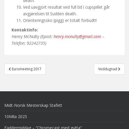
death.
Ved uavgjort resultat ved full tid i cupspillet går
avgjørelsen til Sudden death.
Orienteringssko (pigg) er totalt forbudt!!
Kontaktinfo:
Henry McNulty
(Epost:
henry.mcnulty@gmail.com
–
Telefon: 92242735)
Post
Euromeeting 2017
Veddugnad
navigation
Midt-Norsk Mesterskap Stafett
10Mila 2025
Faddermiddag – “Chromecast med gutta”