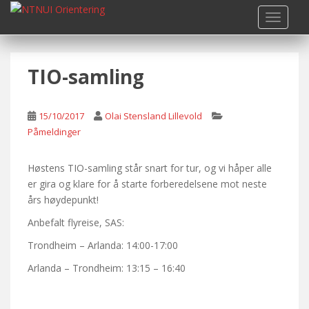
S
TOGGLE
k
i
p
TIO-samling
t
o
m
15/10/2017
Olai Stensland Lillevold
a
Påmeldinger
i
n
c
Høstens TIO-samling står snart for tur, og vi håper alle
o
er gira og klare for å starte forberedelsene mot neste
n
års høydepunkt!
t
Anbefalt flyreise, SAS:
e
Trondheim – Arlanda: 14:00-17:00
n
t
Arlanda – Trondheim: 13:15 – 16:40