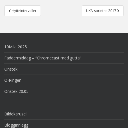
Post
Hytteintervaller
UKA-sprinten 2017
navigation
10Mila 2025
Faddermiddag – “Chromecast med gutta”
Onstek
O-Ringen
Onstek 20.05
Bildekarusell
Blogginnlegg