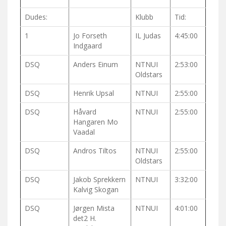
Dudes:
Klubb
Tid:
1
Jo Forseth
IL Judas
4:45:00
Indgaard
DSQ
Anders Einum
NTNUI
2:53:00
Oldstars
DSQ
Henrik Upsal
NTNUI
2:55:00
DSQ
Håvard
NTNUI
2:55:00
Hangaren Mo
Vaadal
DSQ
Andros Tiltos
NTNUI
2:55:00
Oldstars
DSQ
Jakob Sprekkern
NTNUI
3:32:00
Kalvig Skogan
DSQ
Jørgen Mista
NTNUI
4:01:00
det2 H.