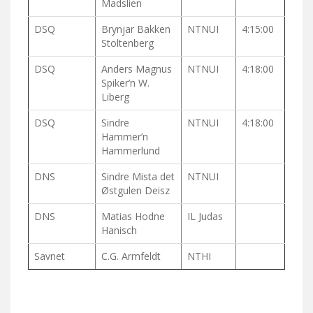
Madslien
DSQ
Brynjar Bakken
NTNUI
4:15:00
Stoltenberg
DSQ
Anders Magnus
NTNUI
4:18:00
Spiker’n W.
Liberg
DSQ
Sindre
NTNUI
4:18:00
Hammer’n
Hammerlund
DNS
Sindre Mista det
NTNUI
Østgulen Deisz
DNS
Matias Hodne
IL Judas
Hanisch
Savnet
C.G. Armfeldt
NTHI