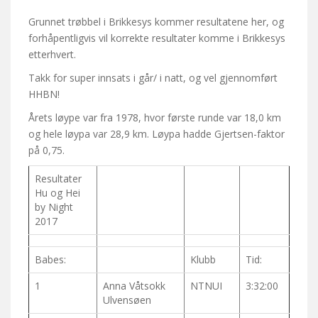
Grunnet trøbbel i Brikkesys kommer resultatene her, og
forhåpentligvis vil korrekte resultater komme i Brikkesys
etterhvert.
Takk for super innsats i går/ i natt, og vel gjennomført
HHBN!
Årets løype var fra 1978, hvor første runde var 18,0 km
og hele løypa var 28,9 km. Løypa hadde Gjertsen-faktor
på 0,75.
Resultater
Hu og Hei
by Night
2017
Babes:
Klubb
Tid:
1
Anna Våtsokk
NTNUI
3:32:00
Ulvensøen