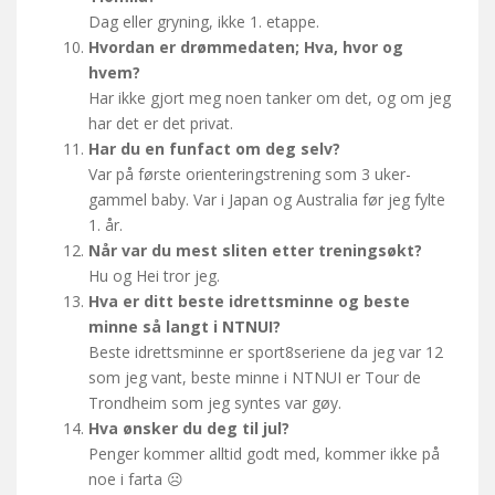
Dag eller gryning, ikke 1. etappe.
Hvordan er drømmedaten; Hva, hvor og
hvem?
Har ikke gjort meg noen tanker om det, og om jeg
har det er det privat.
Har du en funfact om deg selv?
Var på første orienteringstrening som 3 uker-
gammel baby. Var i Japan og Australia før jeg fylte
1. år.
Når var du mest sliten etter treningsøkt?
Hu og Hei tror jeg.
Hva er ditt beste idrettsminne og beste
minne så langt i NTNUI?
Beste idrettsminne er sport8seriene da jeg var 12
som jeg vant, beste minne i NTNUI er Tour de
Trondheim som jeg syntes var gøy.
Hva ønsker du deg til jul?
Penger kommer alltid godt med, kommer ikke på
noe i farta ☹