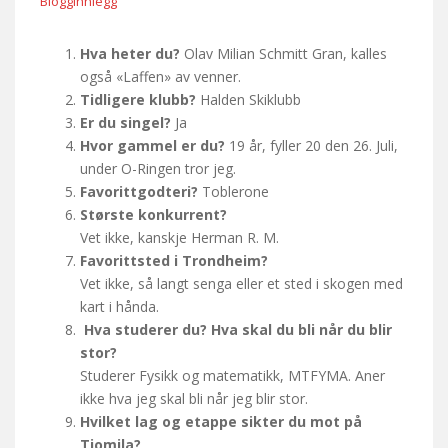
Blogginnlegg
Hva heter du?
Olav Milian Schmitt Gran, kalles
også «Laffen» av venner.
Tidligere klubb?
Halden Skiklubb
Er du singel?
Ja
Hvor gammel er du?
19 år, fyller 20 den 26. Juli,
under O-Ringen tror jeg.
Favorittgodteri?
Toblerone
Største konkurrent?
Vet ikke, kanskje Herman R. M.
Favorittsted i Trondheim?
Vet ikke, så langt senga eller et sted i skogen med
kart i hånda.
Hva studerer du? Hva skal du bli når du blir
stor?
Studerer Fysikk og matematikk, MTFYMA. Aner
ikke hva jeg skal bli når jeg blir stor.
Hvilket lag og etappe sikter du mot på
Tiomila?