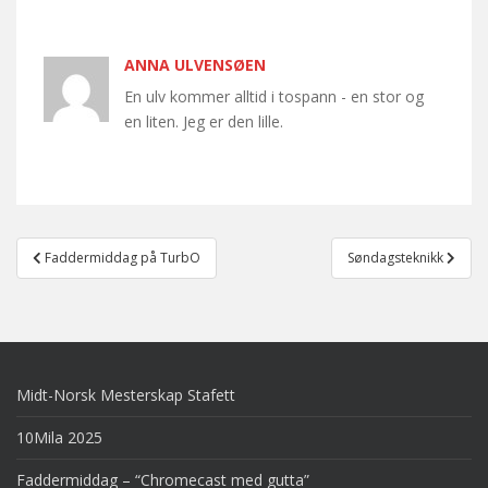
ANNA ULVENSØEN
En ulv kommer alltid i tospann - en stor og
en liten. Jeg er den lille.
Post
Faddermiddag på TurbO
Søndagsteknikk
navigation
Midt-Norsk Mesterskap Stafett
10Mila 2025
Faddermiddag – “Chromecast med gutta”