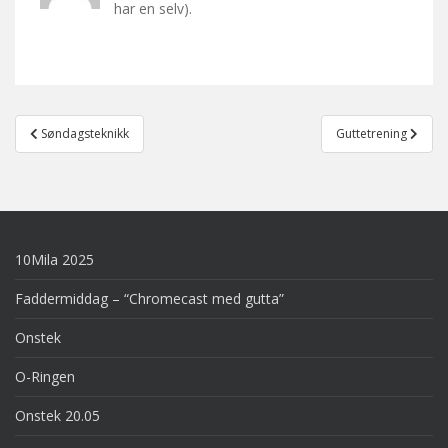
har en selv).
Post
Søndagsteknikk
Guttetrening
navigation
10Mila 2025
Faddermiddag – “Chromecast med gutta”
Onstek
O-Ringen
Onstek 20.05