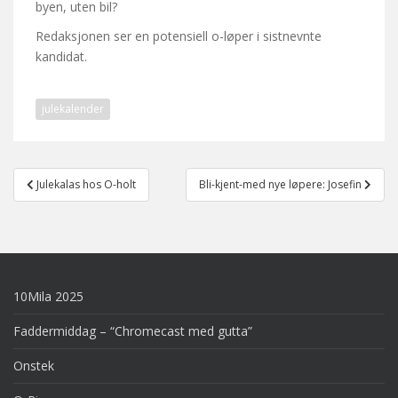
byen, uten bil?
Redaksjonen ser en potensiell o-løper i sistnevnte
kandidat.
julekalender
Post
Julekalas hos O-holt
Bli-kjent-med nye løpere: Josefin
navigation
10Mila 2025
Faddermiddag – “Chromecast med gutta”
Onstek