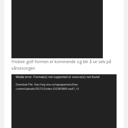
Frisbee-golf-formen er kommende og blir å se selv på
vårsesongen
Video
Media error: Format(s) not supported or source(s) not found
Player
Download File: http://org.ntnu.no/ogruppa/neos3/wp-
content/uploads/2017/12/video-1513953800.mp4?_=2