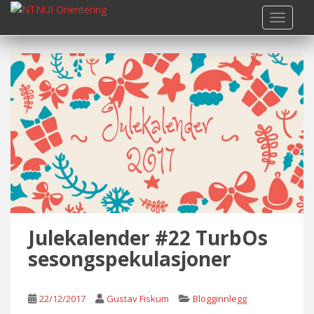
S
TOGGLE
k
i
p
t
o
m
a
i
n
c
o
n
t
Julekalender #22 TurbOs
e
n
sesongspekulasjoner
t
22/12/2017
Gustav Fiskum
Blogginnlegg