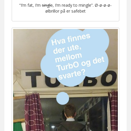
“I’m fat, I’m
single
, I’m ready to mingle”. Ø-ø-ø-ø-
ølbrillor på er safebet