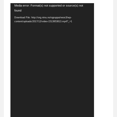
Video
Media error: Format(s) not supported or source(s) not
found
Player
Download File: http://org.ntnu.no/ogruppa/neos3/wp-
content/uploads/2017/12/video-1513953813.mp4?_=1