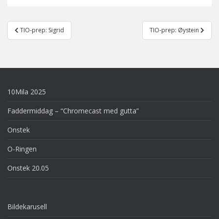
Post
TIO-prep: Sigrid
TIO-prep: Øystein
navigation
10Mila 2025
Faddermiddag – “Chromecast med gutta”
Onstek
O-Ringen
Onstek 20.05
Bildekarusell