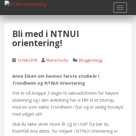
S
TOGGLE
k
i
p
Bli med i NTNUI
t
o
orientering!
m
a
i
13/04/2018
Maria Fosby
Blogginnlegg
n
c
Anne Eiken om hennes første studieår i
o
Trondheim og NTNUI Orientering
n
Det er nå knappe 3 dager til søknadsfristen for høyere
t
utdanning og i den anledning har vi fått til et intervju
e
med en som søkte Trondheim i fjor og er veldig fornøyd
n
med valget sitt!
t
Skal du søke skole neste år og er i tvil? Da bør du
ihvertfall lese dette, for miljøet i NTNUI Orientering er