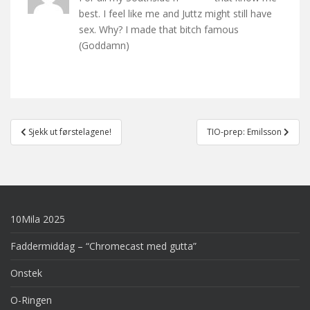
best. I feel like me and Juttz might still have
sex. Why? I made that bitch famous
(Goddamn)
Post
Sjekk ut førstelagene!
TIO-prep: Emilsson
navigation
10Mila 2025
Faddermiddag – “Chromecast med gutta”
Onstek
O-Ringen