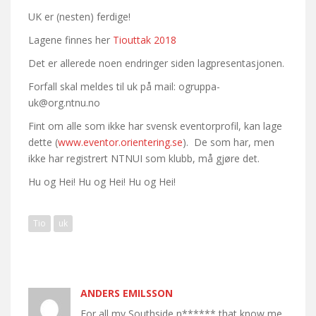
UK er (nesten) ferdige!
Lagene finnes her
Tiouttak 2018
Det er allerede noen endringer siden lagpresentasjonen.
Forfall skal meldes til uk på mail: ogruppa-
uk@org.ntnu.no
Fint om alle som ikke har svensk eventorprofil, kan lage
dette (
www.eventor.orientering.se
). De som har, men
ikke har registrert NTNUI som klubb, må gjøre det.
Hu og Hei! Hu og Hei! Hu og Hei!
Tio
uk
ANDERS EMILSSON
For all my Southside n****** that know me