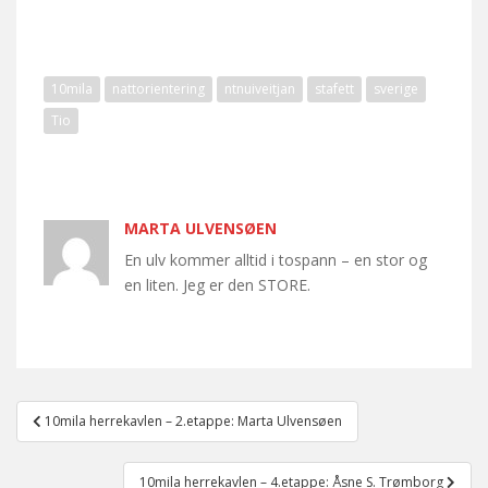
10mila
nattorientering
ntnuiveitjan
stafett
sverige
Tio
MARTA ULVENSØEN
En ulv kommer alltid i tospann – en stor og
en liten. Jeg er den STORE.
Post
10mila herrekavlen – 2.etappe: Marta Ulvensøen
navigation
10mila herrekavlen – 4.etappe: Åsne S. Trømborg