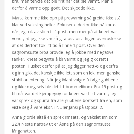
bra, men tenkte det ble fint når det ble varmt. Planla
derfor å varme opp godt. Det skjedde ikke.
Marta komme ikke opp på prewarning så greide ikke stå
klar ved veksling heller. Fokuserte derfor ikke på kartet
når jeg tok av stien til 1.post, men mer på at kneet var
vondt, at jeg ikke var så gira osv osv. Ingen overraskelse
at det derfort tok litt tid å finne 1.post. Over den
sagnomsuste broa prøvde jeg å jobbe med negative
tanker, kneet begynte å bli varmt og jeg gikk rett i
posten. Husket derfor på at jeg digger natt-o og derfra
og inn gikk det kanskje ikke lett som en lek, men ganske
stabil orientering. Når jeg iblant valgte å følge gubbene
og ikke meg selv ble det litt bommelibom. Fra 19.post og
til mål var det kjempegøy for kneet var blitt varmt, jeg
var sprek og spurta fra alle gubbene bortsett fra en, som
viste seg å vøre eksNTNUIer Jansi på Oppsal 2.
Anna gjorde altså en sprek innsats, og vekslet inn som
227! Neste nattrev ut er Åsne på den sagnomsuste
långanatten.