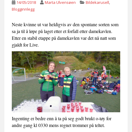
,
14/05/2018
Marta Ulvensøen
Bildekarusell
Blogginnlegg
Neste kvinne ut var heldigvis av den spontane sorten som
sa ja til å løpe på laget etter et forfall etter damekavlen.
Etter en stabil etappe på damekavlen var det nå natt som
gjaldt for Live.
Ingenting er bedre enn å ta på seg godt brukt o-tøy for
andre gang kl 0330 mens regnet trommer på teltet.