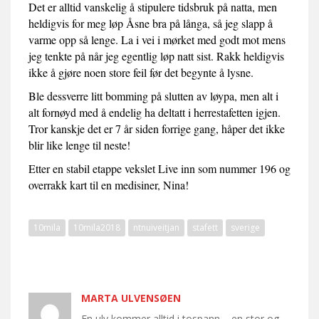
Det er alltid vanskelig å stipulere tidsbruk på natta, men
heldigvis for meg løp Åsne bra på långa, så jeg slapp å
varme opp så lenge. La i vei i mørket med godt mot mens
jeg tenkte på når jeg egentlig løp natt sist. Rakk heldigvis
ikke å gjøre noen store feil før det begynte å lysne.
Ble dessverre litt bomming på slutten av løypa, men alt i
alt fornøyd med å endelig ha deltatt i herrestafetten igjen.
Tror kanskje det er 7 år siden forrige gang, håper det ikke
blir like lenge til neste!
Etter en stabil etappe vekslet Live inn som nummer 196 og
overrakk kart til en medisiner, Nina!
10mila
10mila2018
ntnuiveitjan
stafett
sverige
MARTA ULVENSØEN
En ulv kommer alltid i tospann – en stor og