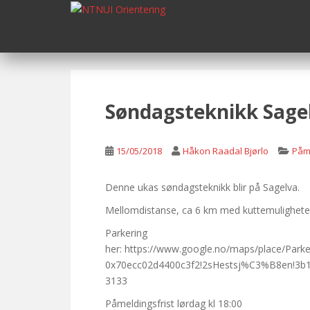
S
k
i
p
t
o
m
Søndagsteknikk Sage
a
i
n
15/05/2018
Håkon Raadal Bjørlo
Påm
c
o
Denne ukas søndagsteknikk blir på Sagelva.
n
Mellomdistanse, ca 6 km med kuttemuligheter
t
e
Parkering
n
her: https://www.google.no/maps/place/Par
t
0x70ecc02d4400c3f2!2sHestsj%C3%B8en!3b1
3133
Påmeldingsfrist lørdag kl 18:00