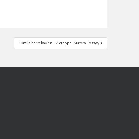
10mila herrekavlen – 7.etappe: Aurora Fossøy