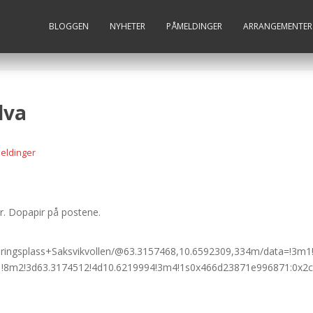
BLOGGEN
NYHETER
PÅMELDINGER
ARRANGEMENTER
lva
eldinger
. Dopapir på postene.
keringsplass+Saksvikvollen/@63.3157468,10.6592309,334m/data=!3
!8m2!3d63.3174512!4d10.6219994!3m4!1s0x466d23871e996871:0x2c