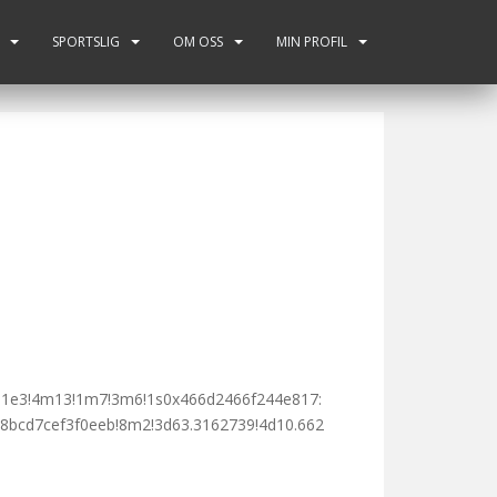
SPORTSLIG
OM OSS
MIN PROFIL
m1!1e3!4m13!1m7!3m6!1s0x466d2466f244e817:
8bcd7cef3f0eeb!8m2!3d63.3162739!4d10.662