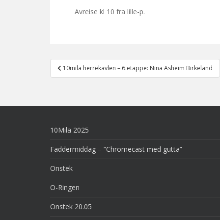
Avreise kl 10 fra lille-p.
Post
10mila herrekavlen – 6.etappe: Nina Asheim Birkeland
navigation
10Mila 2025
Faddermiddag – “Chromecast med gutta”
Onstek
O-Ringen
Onstek 20.05