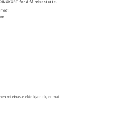
INGKORT for å få reisestøtte.
 mat):
søn
n mi einaste ekte kjærleik, er mail.