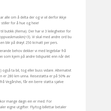
lle om å delta der og vi vil derfor ikkje
tiller for å hue og heie!
il butikk (Rema). Der har vi 3 leilegheiter for
og oppvaskmaskin(<3). Vi skal med andre ord bu
en blir på drøyt 250 kr/natt per pers.
terande behov dekker vi med leigebilar frå
. Dei som kjem på andre tidspunkt enn når det
 også ta bil, tog eller buss vidare. Alternativt
oen er 280 km unna. Reisestøtta er på 50% av
rå Vegårshei, får ein berre støtta sjølve
frå kor mange døgn ein er med. For
ler eigne utgifter. Fly/tog-billettar betaler