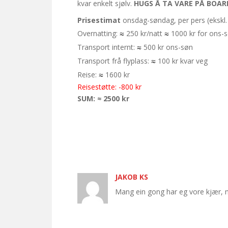
kvar enkelt sjølv.
HUGS Å TA VARE PÅ BOARD
Prisestimat
onsdag-søndag, per pers (ekskl.
≈
≈
Overnatting:
250 kr/natt
1000 kr for ons-
≈
Transport internt:
500 kr ons-søn
≈
Transport frå flyplass:
100 kr kvar veg
≈
Reise:
1600 kr
Reisestøtte: -800 kr
SUM: ≈ 2500 kr
JAKOB KS
Mang ein gong har eg vore kjær, me