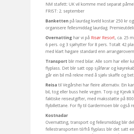
NM stafett: UK vil komme med separat påmel
FRIST: 2. september
Banketten
på laurdag kveld kostar 250 kr og e
organisere fellesmiddag laurdag. Premieutdelin
Overnatting
har vi på
Risør Resort
, ca. 25 m
6 pers. og 3 sjøhytter for 8 pers. Totalt 42 p
med klart høgare standard enn arrangørovernatt
Transport
blir med bilar. Alle som har eller
flyplass. Det blir satt opp sjåførar og køyrek
går ein bil må rekne med å sjølv skaffe og beta
Reisa
til Vegårshei har fleire alternativ. Ein k
bil, tog eller buss heile vegen. Torp og Kjev
faktiske reiseutgifter, med maksstøtte på 800 
flybillettane. For fly til Gardermoen blir også 
Kostnadar
Overnatting, transport og fellesmiddag blir del
fellestransporten til/frå flyplass blir det satt