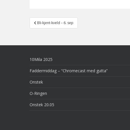
Post
Bli-kjent-kveld – 6. sep
navigation
10Mila 2025
Faddermiddag – “Chromecast med gutta”
Onstek
O-Ringen
Onstek 20.05