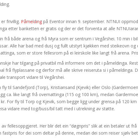
ding.
r frivillig.
Påmelding
på Eventor innan 9. september. NTNUI oppmodar a
ga etter banketten er gratis og der er det forventa at alle NTNUIarar s
in frå både arena og frå Myra som er sentrum i Vegårshei. 10 min i bil t
lassar. Alle har bad med dusj og fullt utstyrt kjøkken med steikeovn 
inga, som er store fellesrom på ei leirskole like langt frå arena. Pris
 kanskje har tilgang på privatbil må informere om det i påmeldinga. Res
abal frå flyplassane og derfor må alle skrive reiseruta si i påmeldinga
le transport vidare til Vegårshei.
an fly til Sandefjord (Torp), Kristiansand (Kjevik) eller Oslo (Gardermoen)
ik ligg ca. like langt frå overnattinga (115 og 100 km), medan Garderm
kr. For fly til Torp og Kjevik, som begge ligg under grensa på 120 km f
reisa vidare med tog/buss/bil tatt med i utrekning av støtte.
 av fellesoppgjeret. Her blir det ein “døgnpris” slik at ein betaler ut 
 ein fastpris for dei som deltar på denne, medan dei som reiser sjølv beta