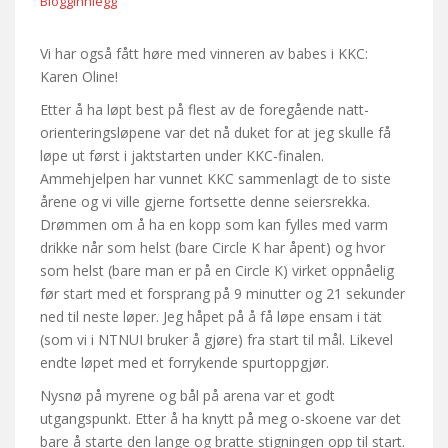
Blogginnlegg
Vi har også fått høre med vinneren av babes i KKC:
Karen Oline!
Etter å ha løpt best på flest av de foregående natt-
orienteringsløpene var det nå duket for at jeg skulle få
løpe ut først i jaktstarten under KKC-finalen.
Ammehjelpen har vunnet KKC sammenlagt de to siste
årene og vi ville gjerne fortsette denne seiersrekka.
Drømmen om å ha en kopp som kan fylles med varm
drikke når som helst (bare Circle K har åpent) og hvor
som helst (bare man er på en Circle K) virket oppnåelig
før start med et forsprang på 9 minutter og 21 sekunder
ned til neste løper. Jeg håpet på å få løpe ensam i tät
(som vi i NTNUI bruker å gjøre) fra start til mål. Likevel
endte løpet med et forrykende spurtoppgjør.
Nysnø på myrene og bål på arena var et godt
utgangspunkt. Etter å ha knytt på meg o-skoene var det
bare å starte den lange og bratte stigningen opp til start.