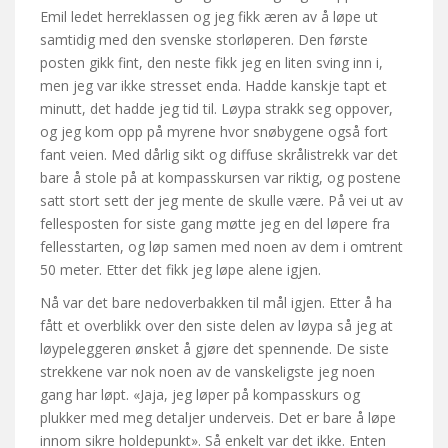
Emil ledet herreklassen og jeg fikk æren av å løpe ut
samtidig med den svenske storløperen. Den første
posten gikk fint, den neste fikk jeg en liten sving inn i,
men jeg var ikke stresset enda. Hadde kanskje tapt et
minutt, det hadde jeg tid til. Løypa strakk seg oppover,
og jeg kom opp på myrene hvor snøbygene også fort
fant veien. Med dårlig sikt og diffuse skrålistrekk var det
bare å stole på at kompasskursen var riktig, og postene
satt stort sett der jeg mente de skulle være. På vei ut av
fellesposten for siste gang møtte jeg en del løpere fra
fellesstarten, og løp samen med noen av dem i omtrent
50 meter. Etter det fikk jeg løpe alene igjen.
Nå var det bare nedoverbakken til mål igjen. Etter å ha
fått et overblikk over den siste delen av løypa så jeg at
løypeleggeren ønsket å gjøre det spennende. De siste
strekkene var nok noen av de vanskeligste jeg noen
gang har løpt. «Jaja, jeg løper på kompasskurs og
plukker med meg detaljer underveis. Det er bare å løpe
innom sikre holdepunkt». Så enkelt var det ikke. Enten