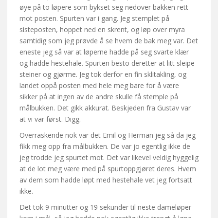
øye på to løpere som bykset seg nedover bakken rett
mot posten. Spurten var i gang. Jeg stemplet på
sisteposten, hoppet ned en skrent, og løp over myra
samtidig som jeg prøvde å se hvem de bak meg var. Det
eneste jeg så var at løperne hadde på seg svarte klær
og hadde hestehale. Spurten besto deretter at litt sleipe
steiner og gjørme. Jeg tok derfor en fin sklitakling, og
landet oppå posten med hele meg bare for å være
sikker på at ingen av de andre skulle få stemple på
målbukken. Det gikk akkurat. Beskjeden fra Gustav var
at vi var først. Digg.
Overraskende nok var det Emil og Herman jeg så da jeg
fikk meg opp fra målbukken. De var jo egentlig ikke de
jeg trodde jeg spurtet mot. Det var likevel veldig hyggelig
at de lot meg være med på spurtoppgjøret deres. Hvem
av dem som hadde løpt med hestehale vet jeg fortsatt
ikke.
Det tok 9 minutter og 19 sekunder til neste dameløper