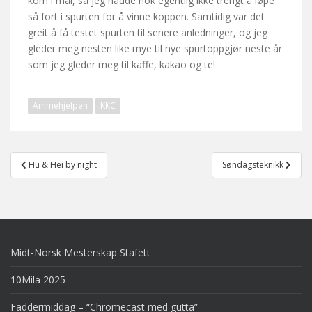
kom i mål, så jeg hadde nok egentlig ikke trengt å løpe
så fort i spurten for å vinne koppen. Samtidig var det
greit å få testet spurten til senere anledninger, og jeg
gleder meg nesten like mye til nye spurtoppgjør neste år
som jeg gleder meg til kaffe, kakao og te!
Ammehjelpen
KKC
Post
Hu & Hei by night
Søndagsteknikk
navigation
Midt-Norsk Mesterskap Stafett
10Mila 2025
Faddermiddag – “Chromecast med gutta”