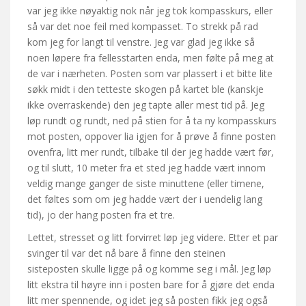
var jeg ikke nøyaktig nok når jeg tok kompasskurs, eller
så var det noe feil med kompasset. To strekk på rad
kom jeg for langt til venstre. Jeg var glad jeg ikke så
noen løpere fra fellesstarten enda, men følte på meg at
de var i nærheten. Posten som var plassert i et bitte lite
søkk midt i den tetteste skogen på kartet ble (kanskje
ikke overraskende) den jeg tapte aller mest tid på. Jeg
løp rundt og rundt, ned på stien for å ta ny kompasskurs
mot posten, oppover lia igjen for å prøve å finne posten
ovenfra, litt mer rundt, tilbake til der jeg hadde vært før,
og til slutt, 10 meter fra et sted jeg hadde vært innom
veldig mange ganger de siste minuttene (eller timene,
det føltes som om jeg hadde vært der i uendelig lang
tid), jo der hang posten fra et tre.
Lettet, stresset og litt forvirret løp jeg videre. Etter et par
svinger til var det nå bare å finne den steinen
sisteposten skulle ligge på og komme seg i mål. Jeg løp
litt ekstra til høyre inn i posten bare for å gjøre det enda
litt mer spennende, og idet jeg så posten fikk jeg også