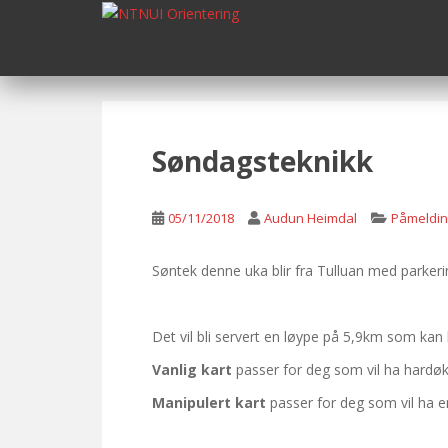
S
k
i
p
t
o
m
Søndagsteknikk
a
i
n
05/11/2018
Audun Heimdal
Påmeldin
c
o
Søntek denne uka blir fra Tulluan med parkeri
n
t
e
Det vil bli servert en løype på 5,9km som kan l
n
Vanlig kart
passer for deg som vil ha hardøkt, 
t
Manipulert kart
passer for deg som vil ha en