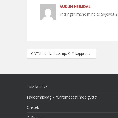
AUDUN HEIMDAL
Yndlingsfilmene mine er Skjelvet 
Post
NTNUI sin kuleste cup: Kaffekoppcupen
navigation
10Mila 2025
Faddermiddag – “Chromecast med gutta”
Onstek
O-Ringen