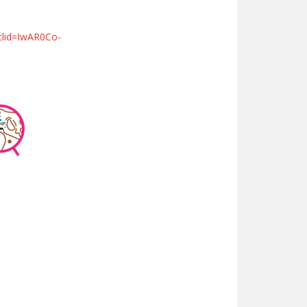
clid=IwAR0Co-