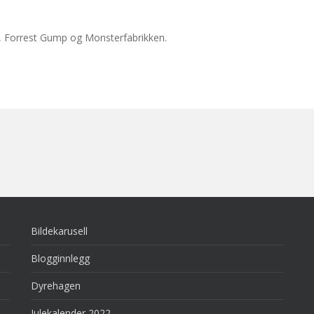
2, Forrest Gump og Monsterfabrikken.
Bildekarusell
Blogginnlegg
Dyrehagen
Julekalender 2022