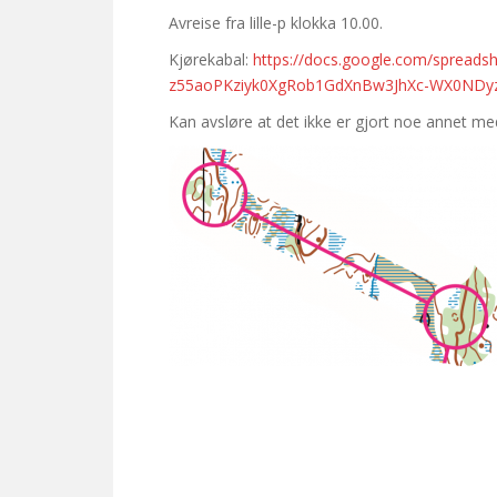
Avreise fra lille-p klokka 10.00.
Kjørekabal:
https://docs.google.com/spread
z55aoPKziyk0XgRob1GdXnBw3JhXc-WX0NDy
Kan avsløre at det ikke er gjort noe annet me