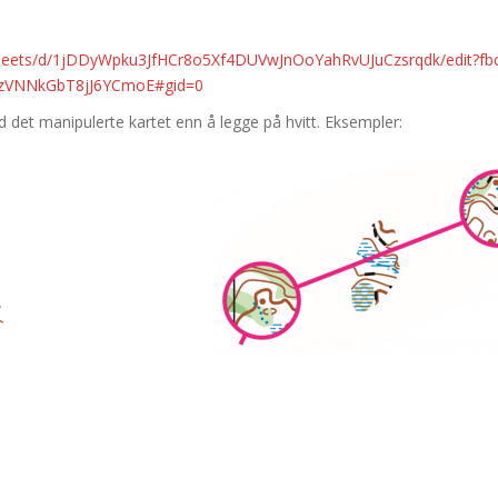
sheets/d/1jDDyWpku3JfHCr8o5Xf4DUVwJnOoYahRvUJuCzsrqdk/edit?fb
zVNNkGbT8jJ6YCmoE#gid=0
d det manipulerte kartet enn å legge på hvitt. Eksempler: