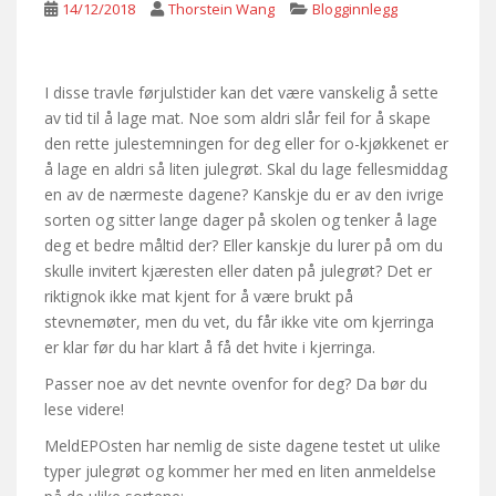
14/12/2018
Thorstein Wang
Blogginnlegg
I disse travle førjulstider kan det være vanskelig å sette
av tid til å lage mat. Noe som aldri slår feil for å skape
den rette julestemningen for deg eller for o-kjøkkenet er
å lage en aldri så liten julegrøt. Skal du lage fellesmiddag
en av de nærmeste dagene? Kanskje du er av den ivrige
sorten og sitter lange dager på skolen og tenker å lage
deg et bedre måltid der? Eller kanskje du lurer på om du
skulle invitert kjæresten eller daten på julegrøt? Det er
riktignok ikke mat kjent for å være brukt på
stevnemøter, men du vet, du får ikke vite om kjerringa
er klar før du har klart å få det hvite i kjerringa.
Passer noe av det nevnte ovenfor for deg? Da bør du
lese videre!
MeldEPOsten har nemlig de siste dagene testet ut ulike
typer julegrøt og kommer her med en liten anmeldelse