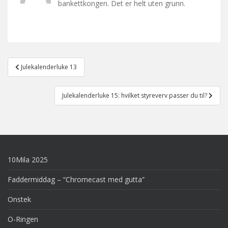
bankettkongen. Det er helt uten grunn.
Post
Julekalenderluke 13
navigation
Julekalenderluke 15: hvilket styreverv passer du til?
10Mila 2025
Faddermiddag – “Chromecast med gutta”
Onstek
O-Ringen