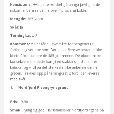
Konsistens:
Hvis det er ønskelig å unngå jævlig harde
riskorn anbefales denne over Toros snarkokte.
Mengde:
385 gram
Skål:
Ja
Terningkast:
2
Kommentar:
Her får du svært lite for pengene! Er
forferdelig søt noe som førte til at flere av testerne ikke
klarte å konsumere de 385 grammene. De økonomiske
konsekvensene dette kan gi en stakkarslig student er
kritiske, og vi vil på det sterkeste ikke anbefale denne
grøten. Trekkes opp på terningkast 2 fordi den leveres
med skål.
4. Nordfjord Risengrynsgraut
Pris
: 19,90
Smak:
Fyldig og god. Her balanserer Nordfjordingene på