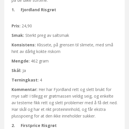
på de ulike sortene:
1. Fjordland Risgrøt
Pris:
24,90
Smak:
Sterkt preg av saltsmak
Konsistens:
Klissete, på grensen til slimete, med små
hint av dårlig kokte riskorn
Mengde:
462 gram
Skål:
Ja
Terningkast:
4
Kommentar:
Her har Fjordland rett og slett brukt for
mye salt! I tillegg er grøtmassen veldig seig, og enkelte
av testerne fikk rett og slett problemer med å få det ned.
Har skål og har et rikt proteininnhold, og får ekstra
plusspoeng for at den ikke inneholder sukker.
2. Firstprice Risgrøt