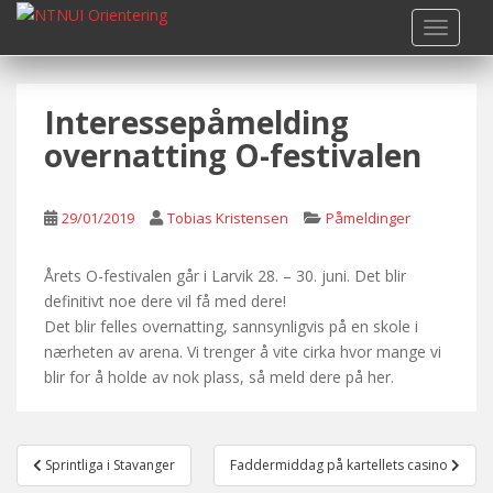
S
TOGGLE
k
i
p
Interessepåmelding
t
o
overnatting O-festivalen
m
a
i
29/01/2019
Tobias Kristensen
Påmeldinger
n
c
Årets O-festivalen går i Larvik 28. – 30. juni. Det blir
o
definitivt noe dere vil få med dere!
n
Det blir felles overnatting, sannsynligvis på en skole i
t
nærheten av arena. Vi trenger å vite cirka hvor mange vi
e
blir for å holde av nok plass, så meld dere på her.
n
t
Post
Sprintliga i Stavanger
Faddermiddag på kartellets casino
navigation