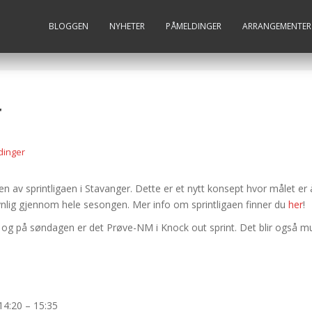
BLOGGEN
NYHETER
PÅMELDINGER
ARRANGEMENTER
r
dinger
en av sprintligaen i Stavanger. Dette er et nytt konsept hvor målet er
jevnlig gjennom hele sesongen. Mer info om sprintligaen finner du
her
!
og på søndagen er det Prøve-NM i Knock out sprint. Det blir også muli
14:20 – 15:35