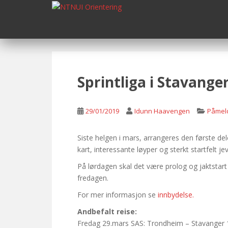
S
k
i
p
t
o
m
Sprintliga i Stavange
a
i
n
29/01/2019
Idunn Haavengen
Påmel
c
o
Siste helgen i mars, arrangeres den første del
n
kart, interessante løyper og sterkt startfelt 
t
På lørdagen skal det være prolog og jaktstart 
e
fredagen.
n
t
For mer informasjon se
innbydelse.
Andbefalt reise:
Fredag 29.mars SAS: Trondheim – Stavanger 