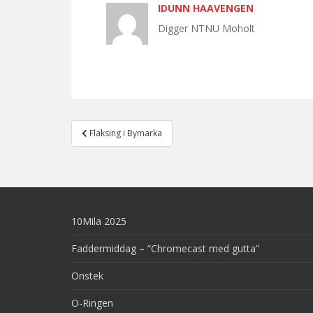
IDUNN HAAVENGEN
Digger NTNU Moholt
Post
Flaksing i Bymarka
navigation
10Mila 2025
Faddermiddag – “Chromecast med gutta”
Onstek
O-Ringen