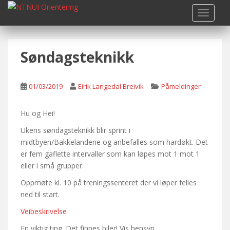
S
TOGGLE
k
i
p
Søndagsteknikk
t
o
m
01/03/2019
Eirik Langedal Breivik
Påmeldinger
a
i
n
Hu og Hei!
c
Ukens søndagsteknikk blir sprint i
o
midtbyen/Bakkelandene og anbefalles som hardøkt. Det
n
er fem gaflette intervaller som kan løpes mot 1 mot 1
t
eller i små grupper.
e
Oppmøte kl. 10 på treningssenteret der vi løper felles
n
ned til start.
t
Veibeskrivelse
En viktig ting. Det finnes biler! Vis hensyn.