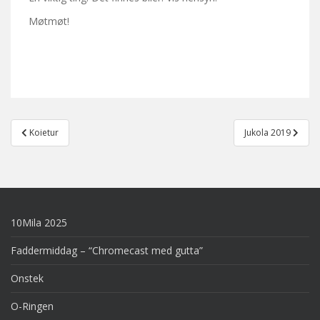
Møtmøt!
Post
Koietur
Jukola 2019
navigation
10Mila 2025
Faddermiddag – “Chromecast med gutta”
Onstek
O-Ringen