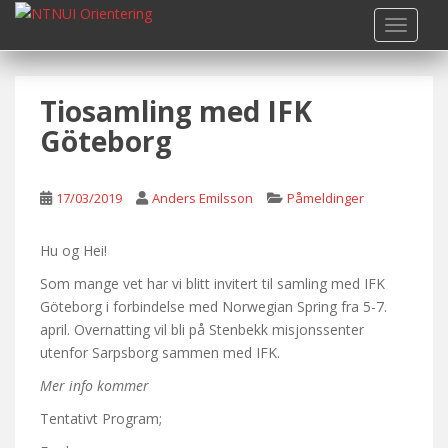
S
TOGGLE
k
i
p
Tiosamling med IFK
t
o
Göteborg
m
a
i
17/03/2019
Anders Emilsson
Påmeldinger
n
c
Hu og Hei!
o
Som mange vet har vi blitt invitert til samling med IFK
n
Göteborg i forbindelse med Norwegian Spring fra 5-7.
t
april. Overnatting vil bli på Stenbekk misjonssenter
e
utenfor Sarpsborg sammen med IFK.
n
t
Mer info kommer
Tentativt Program;