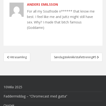
ANDERS EMILSSON
For all my Southside n****** that know me
best. I feel like me and Juttz might still have
sex. Why? I made that bitch famous
(Goddamn)
Post
Hitrasamling
Søndagsteknikk/stafettrening#5
navigation
10Mila 2025
Faddermiddag – “Chromecast med gutta”
Onstek