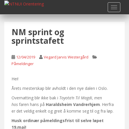
S
TOGGLE
k
i
p
NM sprint og
t
o
sprintstafett
m
a
i
12/04/2019
Vegard Jarvis Westergård
n
Påmeldinger
c
o
Hei!
n
Årets mesterskap blir avholdt i den nye dalen i Oslo.
t
e
Overnatting blir ikke bak i
Toyota’n Til Magdi, men
n
hos
faren hans på
Haraldsheim Vandrerhjem
. Herfra
t
er det veldig enkelt og greit å komme seg til og fra løp.
Husk ordinær påmeldingsfrist til selve løpet
19.mai!