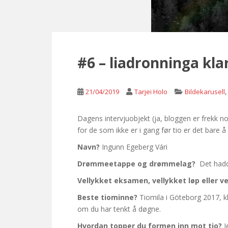
#6 – liadronninga kla
21/04/2019
Tarjei Holo
Bildekarusell
Dagens intervjuobjekt (ja, bloggen er frekk nok
for de som ikke er i gang før tio er det bare 
Navn?
Ingunn Egeberg Vári
Drømmeetappe og drømmelag?
Det hadd
Vellykket eksamen, vellykket løp eller v
Beste tiominne?
Tiomila i Göteborg 2017, kl
om du har tenkt å døgne.
Hvordan topper du formen inn mot tio?
J