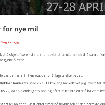
r for nye mil
,
Blogginnlegg
 til å objektifisere kvinner) har bevist at en uke er nok til å samle f
å begynne å trene!
e vært en ære å få en etappe for 3. lagets elite-babes.
ellykket bankett?
Med en 1011 km lang bankett vet jeg i hvert fall at 
 05:22, da sola endelig sto opp og håret mitt tinte etter å ha vært frys
eg satser på at et uvisst antall timer på tio-bussen er den perfekte op