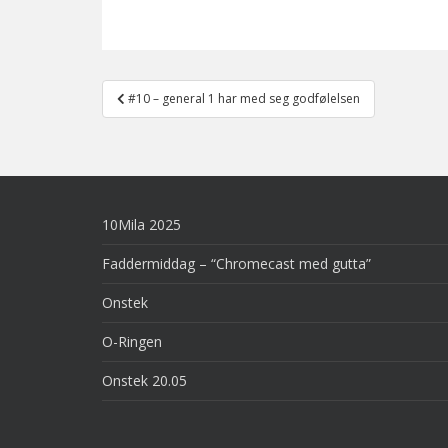
Post
#10 – general 1 har med seg godfølelsen
navigation
10Mila 2025
Faddermiddag – “Chromecast med gutta”
Onstek
O-Ringen
Onstek 20.05