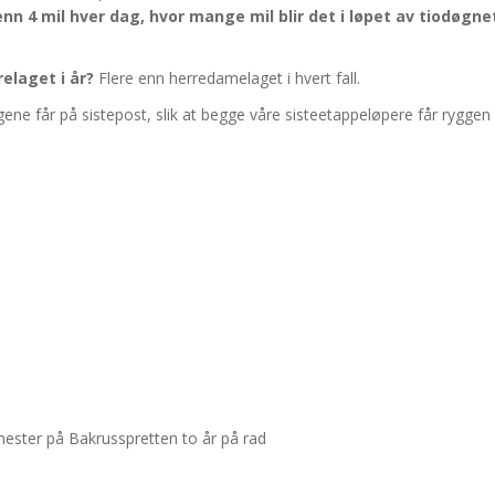
 enn 4 mil hver dag, hvor mange mil blir det i løpet av tiodøgn
elaget i år?
Flere enn herredamelaget i hvert fall.
 får på sistepost, slik at begge våre sisteetappeløpere får ryggen fri og
ester på Bakrusspretten to år på rad