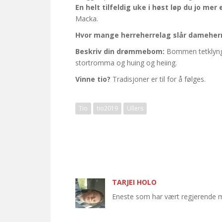
En helt tilfeldig uke i høst løp du jo mer
Macka.
Hvor mange herreherrelag slår dameherr
Beskriv din drømmebom:
Bommen tetklyngene
stortromma og huing og heiing.
Vinne tio?
Tradisjoner er til for å følges.
Tio
tio2019
Ullers
TARJEI HOLO
Eneste som har vært regjerende m