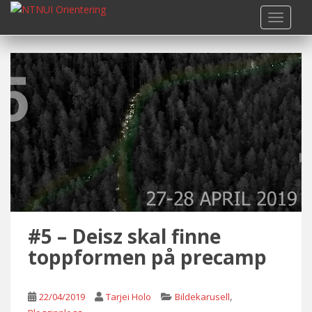
S
TOGGLE
k
i
p
t
o
m
a
i
n
c
o
n
t
#5 – Deisz skal finne
e
n
toppformen på precamp
t
,
22/04/2019
Tarjei Holo
Bildekarusell