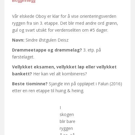
Blogginnlegg
Vår elskede Oboy er klar for å vise orienteringsverden
ryggen fra sin 3. etappe. Det blir med andre ord grønn,
gul og svart utsikt for verdenseliten om #5 dager.
Navn:
Sindre Østgulen Deisz
Drømmeetappe og drømmelag?
3. etp. på
førstelaget.
Vellykket eksamen, vellykket løp eller vellykket
bankett?
Her kan vel alt kombineres?
Beste tiominne?
Sjangle inn på oppløpet i Falun (2016)
etter en ren etappe til huing & heiing.
I
skogen
blir bare
ryggen