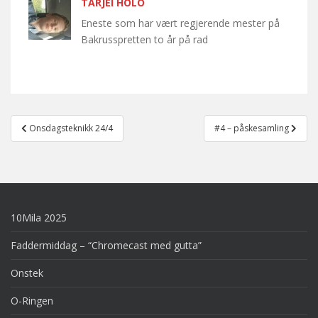
TARJEI HOLO
Eneste som har vært regjerende mester på
Bakrusspretten to år på rad
Post
Onsdagsteknikk 24/4
#4 – påskesamling
navigation
10Mila 2025
Faddermiddag – “Chromecast med gutta”
Onstek
O-Ringen