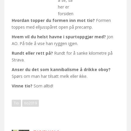
å se, så
her er
forsiden
Hvordan topper du formen inn mot tio?
Formen
toppes med elljusspåret open på precamp.
Hvem vil du helst havne i spurtoppgjør med?
Jon
AO. På tide å vise han ryggen igjen.
Rundt eller rett på?
Rundt for å sanke kilometre på
Strava.
Anser du det som kannibalisme å drikke oboy?
Spørs om man har tilsatt melk eller ikke.
Vinne tio?
Som alltid!
Tio
tio2019