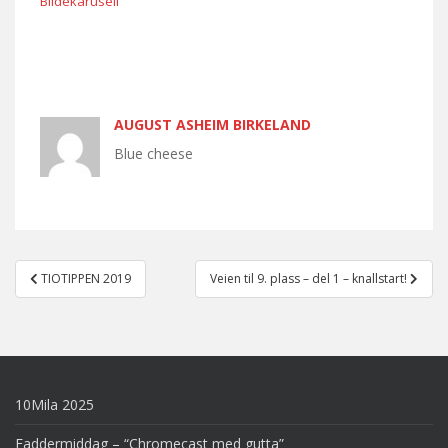
Bildekarusell
AUGUST ASHEIM BIRKELAND
Blue cheese
Post
TIOTIPPEN 2019
Veien til 9. plass – del 1 – knallstart!
navigation
10Mila 2025
Faddermiddag – “Chromecast med gutta”