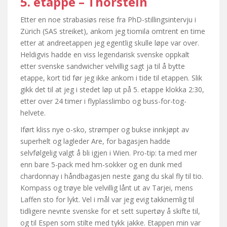
5. etappe – Thorstein
Etter en noe strabasiøs reise fra PhD-stillingsintervju i
Zürich (SAS streiket), ankom jeg tiomila omtrent en time
etter at andreetappen jeg egentlig skulle løpe var over.
Heldigvis hadde en viss legendarisk svenske oppkalt
etter svenske sandwicher velvillig sagt ja til å bytte
etappe, kort tid før jeg ikke ankom i tide til etappen. Slik
gikk det til at jeg i stedet løp ut på 5. etappe klokka 2:30,
etter over 24 timer i flyplasslimbo og buss-for-tog-
helvete.
Iført kliss nye o-sko, strømper og bukse innkjøpt av
superhelt og lagleder Are, for bagasjen hadde
selvfølgelig valgt å bli igjen i Wien. Pro-tip: ta med mer
enn bare 5-pack med hm-sokker og en dunk med
chardonnay i håndbagasjen neste gang du skal fly til tio.
Kompass og trøye ble velvillig lånt ut av Tarjei, mens
Laffen sto for lykt. Vel i mål var jeg evig takknemlig til
tidligere nevnte svenske for et sett supertøy å skifte til,
og til Espen som stilte med tykk jakke. Etappen min var