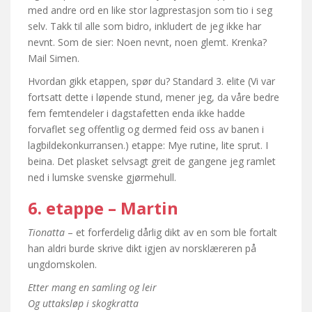
med andre ord en like stor lagprestasjon som tio i seg
selv. Takk til alle som bidro, inkludert de jeg ikke har
nevnt. Som de sier: Noen nevnt, noen glemt. Krenka?
Mail Simen.
Hvordan gikk etappen, spør du? Standard 3. elite (Vi var
fortsatt dette i løpende stund, mener jeg, da våre bedre
fem femtendeler i dagstafetten enda ikke hadde
forvaflet seg offentlig og dermed feid oss av banen i
lagbildekonkurransen.) etappe: Mye rutine, lite sprut. I
beina. Det plasket selvsagt greit de gangene jeg ramlet
ned i lumske svenske gjørmehull.
6. etappe – Martin
Tionatta
– et forferdelig dårlig dikt av en som ble fortalt
han aldri burde skrive dikt igjen av norsklæreren på
ungdomskolen.
Etter mang en samling og leir
Og uttaksløp i skogkratta