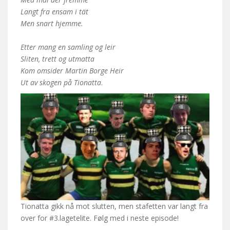
Langt fra ensam i tät
Men snart hjemme.
Etter mang en samling og leir
Sliten, trett og utmatta
Kom omsider Martin Borge Heir
Ut av skogen på Tionatta
.
Tionatta gikk nå mot slutten, men stafetten var langt fra
over for #3.lagetelite. Følg med i neste episode!