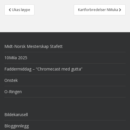
Post
Ukas løype
Kartforbredelser NMuka
navigation
Midt-Norsk Mesterskap Stafett
10Mila 2025
Faddermiddag – “Chromecast med gutta”
Onstek
O-Ringen
Bildekarusell
Blogginnlegg