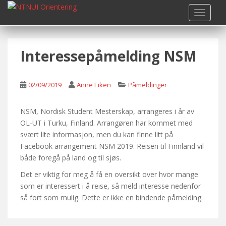
S
TOGGLE
k
i
p
Interessepåmelding NSM
t
o
m
02/09/2019
Anne Eiken
Påmeldinger
a
i
n
NSM, Nordisk Student Mesterskap, arrangeres i år av
c
OL-UT i Turku, Finland. Arrangøren har kommet med
o
svært lite informasjon, men du kan finne litt på
n
Facebook arrangement NSM 2019. Reisen til Finnland vil
t
både foregå på land og til sjøs.
e
Det er viktig for meg å få en oversikt over hvor mange
n
som er interessert i å reise, så meld interesse nedenfor
t
så fort som mulig. Dette er ikke en bindende påmelding.