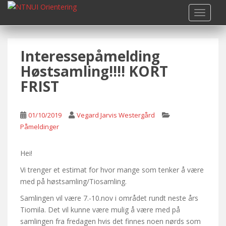
S
TOGGLE
k
i
p
Interessepåmelding
t
o
Høstsamling!!!! KORT
m
FRIST
a
i
n
01/10/2019
Vegard Jarvis Westergård
c
Påmeldinger
o
n
Hei!
t
e
Vi trenger et estimat for hvor mange som tenker å være
n
med på høstsamling/Tiosamling.
t
Samlingen vil være 7.-10.nov i området rundt neste års
Tiomila. Det vil kunne være mulig å være med på
samlingen fra fredagen hvis det finnes noen nørds som