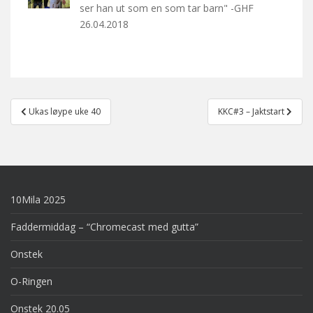
ser han ut som en som tar barn" -GHF
26.04.2018
Post
Ukas løype uke 40
KKC#3 – Jaktstart
navigation
10Mila 2025
Faddermiddag – “Chromecast med gutta”
Onstek
O-Ringen
Onstek 20.05