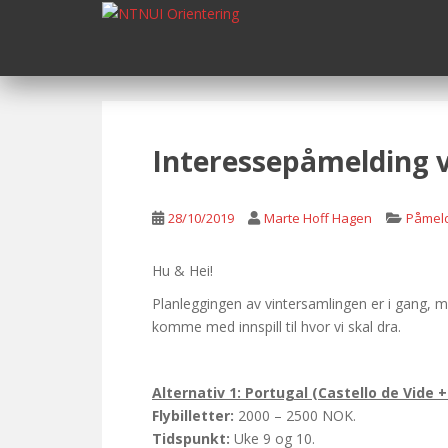
S
k
i
p
t
o
m
Interessepåmelding 
a
i
n
28/10/2019
Marte Hoff Hagen
Påmeld
c
o
Hu & Hei!
n
Planleggingen av vintersamlingen er i gang, m
t
komme med innspill til hvor vi skal dra.
e
n
t
Alternativ 1: Portugal (Castello de Vide +
Flybilletter:
2000 – 2500 NOK.
Tidspunkt:
Uke 9 og 10.