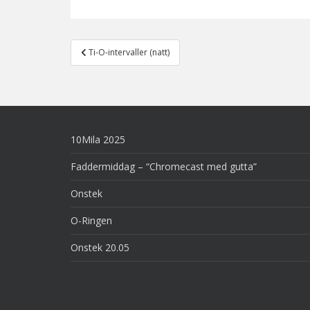
Post
Ti-O-intervaller (natt)
navigation
10Mila 2025
Faddermiddag – “Chromecast med gutta”
Onstek
O-Ringen
Onstek 20.05