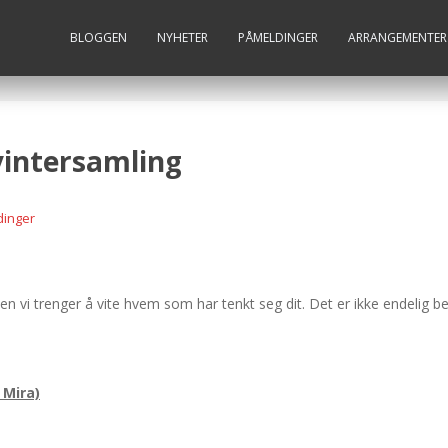
BLOGGEN
NYHETER
PÅMELDINGER
ARRANGEMENTER
vintersamling
inger
en vi trenger å vite hvem som har tenkt seg dit. Det er ikke endelig b
 Mira)