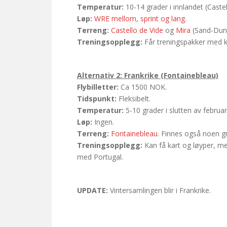
Temperatur:
10-14 grader i innlandet (Caste
Løp:
WRE mellom, sprint og lang
.
Terreng:
Castello de Vide
og
Mira
(Sand-Dune
Treningsopplegg:
Får treningspakker med k
Alternativ 2: Frankrike (Fontainebleau)
Flybilletter:
Ca 1500 NOK.
Tidspunkt:
Fleksibelt.
Temperatur:
5-10 grader i slutten av februar
Løp:
Ingen.
Terreng:
Fontainebleau
. Finnes også noen gr
Treningsopplegg:
Kan få kart og løyper, me
med Portugal.
UPDATE:
Vintersamlingen blir i Frankrike.