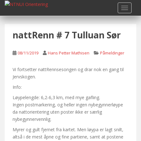
S
TOGGLE
k
i
p
nattRenn # 7 Tulluan Sør
t
o
m
08/11/2019
Hans Petter Mathisen
Påmeldinger
a
i
n
Vi fortsetter nattRennsesongen og drar nok en gang til
c
Jervskogen.
o
Info:
n
Løypelengde: 6,2-6,3 km, med mye gafling.
t
Ingen postmarkering, og heller ingen nybegynnerløype
e
da nattorientering uten poster ikke er særlig
n
nybegynnervennlig.
t
Myrer og gult fjernet fra kartet. Men løypa er lagt snilt,
altså i de mest åpne og fine partiene, samt at postene