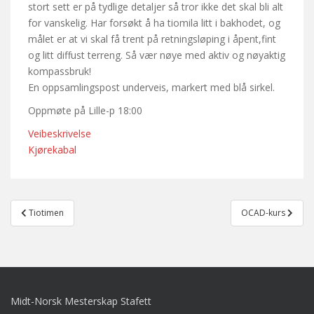
stort sett er på tydlige detaljer så tror ikke det skal bli alt
for vanskelig. Har forsøkt å ha tiomila litt i bakhodet, og
målet er at vi skal få trent på retningsløping i åpent,fint
og litt diffust terreng. Så vær nøye med aktiv og nøyaktig
kompassbruk!
En oppsamlingspost underveis, markert med blå sirkel.
Oppmøte på Lille-p 18:00
Veibeskrivelse
Kjørekabal
Post
Tiotimen
OCAD-kurs
navigation
Midt-Norsk Mesterskap Stafett