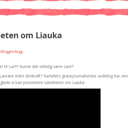
heten om Liauka
,
Blogginnlegg
r til Lia?!? Kunne det virkelig være sant?
Lavrans indre drivkraft? Kartellets gravejournalistiske avdeling har vend
d glede vi kan presentere sannheten om Liauka: