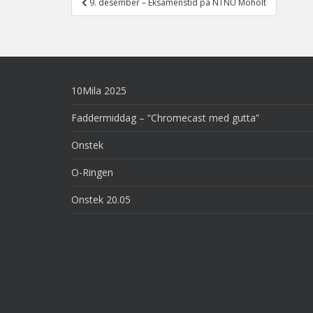
9. desember – Eksamenstid på NTNU Moholt
navigation
10Mila 2025
Faddermiddag – “Chromecast med gutta”
Onstek
O-Ringen
Onstek 20.05