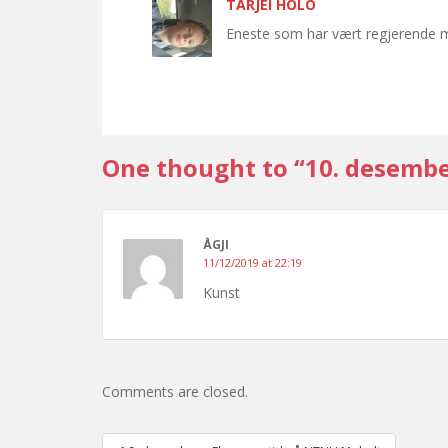
TARJEI HOLO
Eneste som har vært regjerende m
One thought to “10. desemb
ÅGJI
11/12/2019 at 22:19
Kunst
Comments are closed.
Post