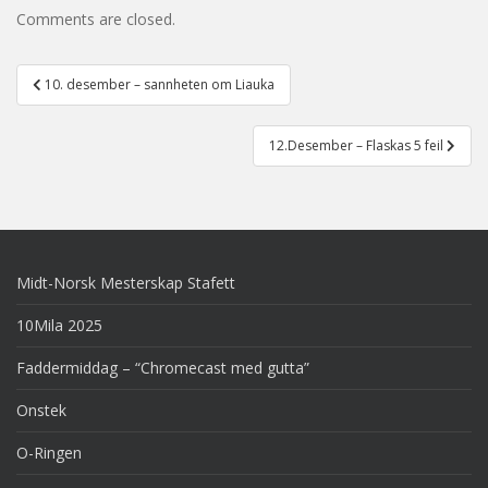
Comments are closed.
Post
10. desember – sannheten om Liauka
navigation
12.Desember – Flaskas 5 feil
Midt-Norsk Mesterskap Stafett
10Mila 2025
Faddermiddag – “Chromecast med gutta”
Onstek
O-Ringen