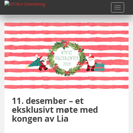
S
TOGGLE
k
i
p
t
o
m
a
i
n
c
o
n
t
11. desember – et
e
n
eksklusivt møte med
t
kongen av Lia