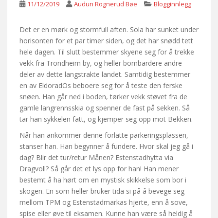
11/12/2019
Audun Rognerud Bøe
Blogginnlegg
Det er en mørk og stormfull aften. Sola har sunket under
horisonten for et par timer siden, og det har snødd tett
hele dagen. Til slutt bestemmer skyene seg for å trekke
vekk fra Trondheim by, og heller bombardere andre
deler av dette langstrakte landet. Samtidig bestemmer
en av EldoradOs beboere seg for å teste den ferske
snøen. Han går ned i boden, tørker vekk støvet fra de
gamle langrennsskia og spenner de fast på sekken. Så
tar han sykkelen fatt, og kjemper seg opp mot Bekken.
Når han ankommer denne forlatte parkeringsplassen,
stanser han. Han begynner å fundere. Hvor skal jeg gå i
dag? Blir det tur/retur Månen? Estenstadhytta via
Dragvoll? Så går det et lys opp for han! Han mener
bestemt å ha hørt om en mystisk skikkelse som bor i
skogen. En som heller bruker tida si på å bevege seg
mellom TPM og Estenstadmarkas hjerte, enn å sove,
spise eller øve til eksamen. Kunne han være så heldig å