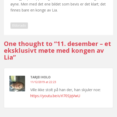
øyne. Men med det ene bildet som bevis er det klart; det
finnes bare en konge av Lia.
Eldorado
One thought to “11. desember – et
eksklusivt møte med kongen av
Lia”
TARJEI HOLO
11/12/2019 at 22:23
Ville ikke stolt på han der, han skjuler noe:
https://youtu.be/uYi70SJqVwU