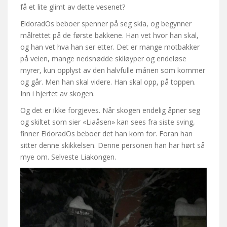
få et lite glimt av dette vesenet?
EldoradOs beboer spenner på seg skia, og begynner
målrettet på de første bakkene. Han vet hvor han skal,
og han vet hva han ser etter. Det er mange motbakker
på veien, mange nedsnødde skiløyper og endeløse
myrer, kun opplyst av den halvfulle månen som kommer
og går. Men han skal videre. Han skal opp, på toppen.
Inn i hjertet av skogen.
Og det er ikke forgjeves. Når skogen endelig åpner seg
og skiltet som sier «Liaåsen» kan sees fra siste sving,
finner EldoradOs beboer det han kom for. Foran han
sitter denne skikkelsen. Denne personen han har hørt så
mye om. Selveste Liakongen.