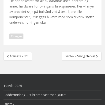
De har ansvaret for alt av datamaskiner, printere og
annet hardware for o-ringens funksjonærer. Her vil mye
av arbeidet skje på forhånd ved å test-kjøre alle
komponenter, i tillegg til å være med som teknisk støtte
underveis i o-ringen-uka.
Oringen
Post
Årsmøte 2020
Søntek – Sævigintervall
navigation
10Mila 2025
Faddermiddag – “Chromecast med gutta”
Onstek