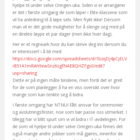
hjelpe til under selve Oringen-uka. Siden vi er arrangører
er det i første omgang de som løper i Elite-klassene som
vil ha anledning til å løpe selv. Men frykt ikke! Dersom
man vil er det gode muligheter for å slenge seg med på
en direkte løype et par dager (men ikke hver dag).
Her er et regneark hvor du kan skrive deg inn dersom du
er interessert i å bli med:
https://docs.google.com/spreadsheets/d/1bzqDj4pCjELV
r851A1mRAh9ewSnz6sgfNAE8QHZFgs0/edit?
usp=sharing
Dette er på ingen måte bindene, men fordi det er greit
for de som planlegger å ha en viss oversikt over hvor
mange som kan tenkte seg å bidra.
I første omgang har NTNUI fått ansvar for seremonier
og avslutningsfester, noe som bør passe oss utmerket. I
tillegg har vi blitt spurt om vi vil bidra i IT-avdelingen. For
de som vil hjelpe til under selve Oringen-uka finnes det
også mange andre jobber som må gjøres, innenfor de