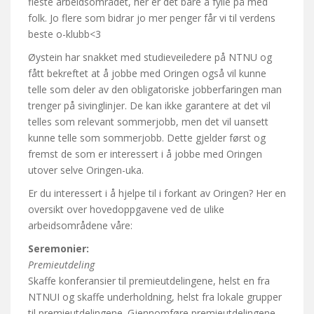
fleste arbeidsområdet, her er det bare å fylle på med
folk. Jo flere som bidrar jo mer penger får vi til verdens
beste o-klubb<3
Øystein har snakket med studieveiledere på NTNU og
fått bekreftet at å jobbe med Oringen også vil kunne
telle som deler av den obligatoriske jobberfaringen man
trenger på sivinglinjer. De kan ikke garantere at det vil
telles som relevant sommerjobb, men det vil uansett
kunne telle som sommerjobb. Dette gjelder først og
fremst de som er interessert i å jobbe med Oringen
utover selve Oringen-uka.
Er du interessert i å hjelpe til i forkant av Oringen? Her en
oversikt over hovedoppgavene ved de ulike
arbeidsområdene våre:
Seremonier:
Premieutdeling
Skaffe konferansier til premieutdelingene, helst en fra
NTNUI og skaffe underholdning, helst fra lokale grupper
til premieutdelingene. Gjennomføre premieutdelingene.