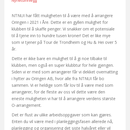
Nyhetsinnlegg
NTNUI har fått muligheten til å være med å arrangere
Oringen i 2021 i Åre. Dette er en gyllen mulighet for
klubben til å skaffe penger. Vi snakker om et potensiale
til å tjene inn to hundre tusen kroner! Det er like mye
som vi tjener på Tour de Trondheim og Hu & Hei over 5
år.
Dette er ikke bare en mulighet til å gi noe tilbake til
klubben, men også en super klubbtur for hele gjengen.
Siden vi er med som arrangører får vi dekket overnatting
i hytter av Oringen AB, hvor alle fra NTNUI får bo
sammen. Vi er heldige som får lov til å være med som
arrangører, for de fleste av oss vil dette være den
eneste muligheten vi har til å arrangere verdens største
O-arrangement.
Det er flust av ulike arbeidsoppgaver som kan gjøres.
Enten du vil være med i planleggingsfasen allerede nå,
planlegging og organisering det siste halvåret eller vil