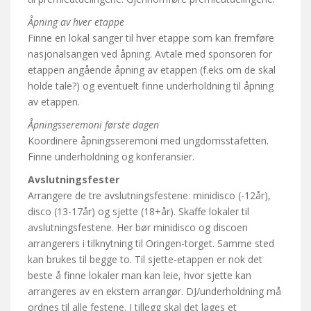
Åpning av hver etappe
Finne en lokal sanger til hver etappe som kan fremføre
nasjonalsangen ved åpning. Avtale med sponsoren for
etappen angående åpning av etappen (f.eks om de skal
holde tale?) og eventuelt finne underholdning til åpning
av etappen.
Åpningsseremoni første dagen
Koordinere åpningsseremoni med ungdomsstafetten.
Finne underholdning og konferansier.
Avslutningsfester
Arrangere de tre avslutningsfestene: minidisco (-12år),
disco (13-17år) og sjette (18+år). Skaffe lokaler til
avslutningsfestene. Her bør minidisco og discoen
arrangerers i tilknytning til Oringen-torget. Samme sted
kan brukes til begge to. Til sjette-etappen er nok det
beste å finne lokaler man kan leie, hvor sjette kan
arrangeres av en ekstern arrangør. DJ/underholdning må
ordnes til alle festene. I tillegg skal det lages et