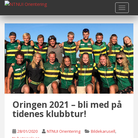
S
TOGGLE
k
i
p
t
o
m
a
i
n
c
o
n
t
Oringen 2021 – bli med på
e
n
tidenes klubbtur!
t
,
28/01/2020
NTNUI Orientering
Bildekarusell