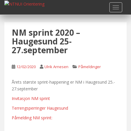
S
TOGGLE
k
i
p
NM sprint 2020 –
t
o
Haugesund 25-
m
27.september
a
i
n
12/02/2020
Ulrik Arnesen
Påmeldinger
c
o
Årets største sprint-happening er NM i Haugesund 25.-
n
27.september
t
e
Invitasjon NM sprint
n
Terrengsperringer Haugesund
t
Påmelding NM sprint: