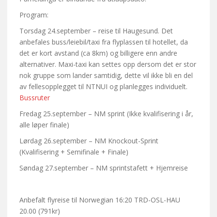
Program:
Torsdag 24.september – reise til Haugesund. Det
anbefales buss/leiebil/taxi fra flyplassen til hotellet, da
det er kort avstand (ca 8km) og billigere enn andre
alternativer. Maxi-taxi kan settes opp dersom det er stor
nok gruppe som lander samtidig, dette vil ikke bli en del
av fellesopplegget til NTNUI og planlegges individuelt.
Bussruter
Fredag 25.september – NM sprint (Ikke kvalifisering i år,
alle løper finale)
Lørdag 26.september – NM Knockout-Sprint
(Kvalifisering + Semifinale + Finale)
Søndag 27.september – NM sprintstafett + Hjemreise
Anbefalt flyreise til Norwegian 16:20 TRD-OSL-HAU
20.00 (791kr)