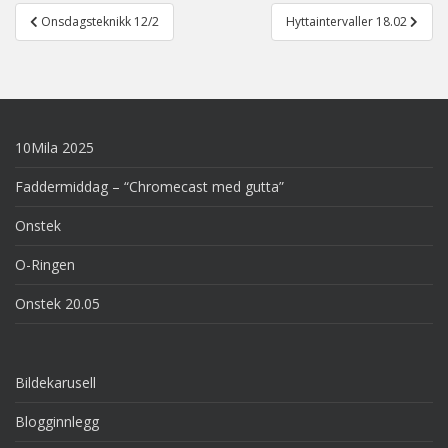
Post
Onsdagsteknikk 12/2
Hyttaintervaller 18.02
navigation
10Mila 2025
Faddermiddag – “Chromecast med gutta”
Onstek
O-Ringen
Onstek 20.05
Bildekarusell
Blogginnlegg