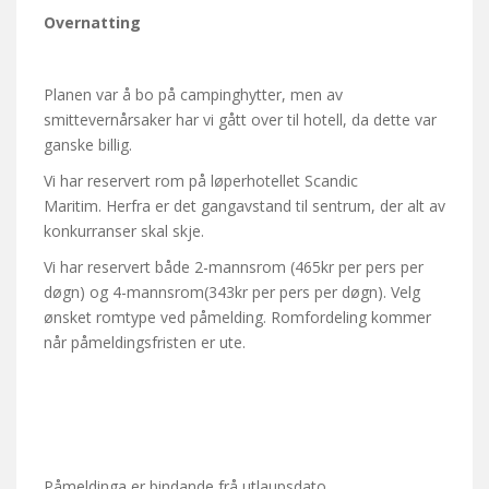
Overnatting
Planen var å bo på campinghytter, men av
smittevernårsaker har vi gått over til hotell, da dette var
ganske billig.
Vi har reservert rom på løperhotellet Scandic
Maritim. Herfra er det gangavstand til sentrum, der alt av
konkurranser skal skje.
Vi har reservert både 2-mannsrom (465kr per pers per
døgn) og 4-mannsrom(343kr per pers per døgn). Velg
ønsket romtype ved påmelding. Romfordeling kommer
når påmeldingsfristen er ute.
Påmeldinga er bindande frå utlaupsdato.