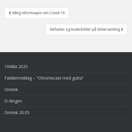
Post
Viktig informasjon om Covid-19
navigation
Elefanter og tinderbilder på Vintersamling
10Mila 2025
Faddermiddag – “Chromecast med gutta”
Onstek
O-Ringen
Onstek 20.05