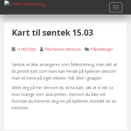
S
TOGGLE
k
i
p
Kart til søntek 15.03
t
o
m
11/03/2020
Tilla Farnes Hennum
Påmeldinger
a
i
n
Søntek vil ikke arrangeres som fellestrening, men det vil
c
bli printet kart som man kan hende på kjelleren dersom
o
man vil trene på eget initiativ. NB: ikke i grupper.
n
Meld deg på her dersom du vil ha kart, slik at vi vet ca
t
hvor mange som skal printes. Dersom du ikke vet
e
hvordan du kommer deg inn på kjelleren, kontakt en av
n
trenerne.
t