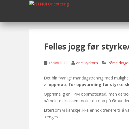
S
k
i
p
t
o
m
Felles jogg før styrk
a
i
n
16/08/2020
Ane Dyrkorn
Påmeldinge
c
o
Det blir “vanlig” mandagstrening med mulighet
n
vil
oppmøte for oppvarming før styrke sk
t
Opprinnelig er TPM oppmøtested, men dersom d
e
påmeldte i klassen møter da opp på Ground
n
t
Ettersom vi kanskje ikke er nok trenere til å 
trenges.