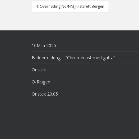
Post
Overnatting NC/NM jr.-stafett Bergen
navigation
10Mila 2025
Faddermiddag – “Chromecast med gutta”
Onstek
O-Ringen
Onstek 20.05