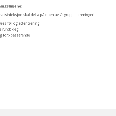
ningslinjene:
eisinfeksjon skal delta på noen av O-gruppas treninger!
es før og etter trening
le rundt deg
dig forbipasserende