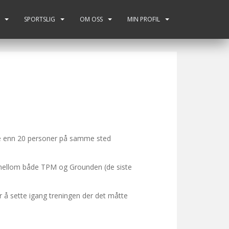
SPORTSLIG
OM OSS
MIN PROFIL
lere enn 20 personer på samme sted
s mellom både TPM og Grounden (de siste
or å sette igang treningen der det måtte