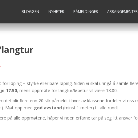
BLOGGEN
NYHETER
PÅMELDINGER
ARRANGEMENTER
e/langtur
r
 for løping + styrke eller bare løping. Siden vi skal unngå å samle f
je 17:50
, mens oppmøte for langtur/løpetur vil være 18:00.
et blir flere enn 20 stk påmeldt i hver av klassene fordeler vi os
en). Møt opp med
god avstand
(minst 1 meter) til alle rundt.
være på alle oppmøtene, håper vi noen erfarne tar på seg litt ansvar f