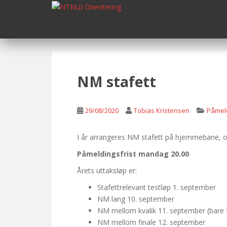
S
k
i
p
t
o
m
NM stafett
a
i
n
29/08/2020
Tobias Kristensen
Påmel
c
o
I år arrangeres NM stafett på hjemmebane, og 
n
Påmeldingsfrist mandag 20.00
t
e
Årets uttaksløp er:
n
Stafettrelevant testløp 1. september
t
NM lang 10. september
NM mellom kvalik 11. september (bare f
NM mellom finale 12. september