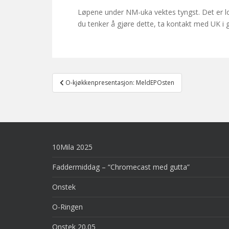
Løpene under NM-uka vektes tyngst. Det er lo
du tenker å gjøre dette, ta kontakt med UK i g
Post
O-kjøkkenpresentasjon: MeldEPOsten
navigation
10Mila 2025
Faddermiddag – “Chromecast med gutta”
Onstek
O-Ringen
Onstek 20.05