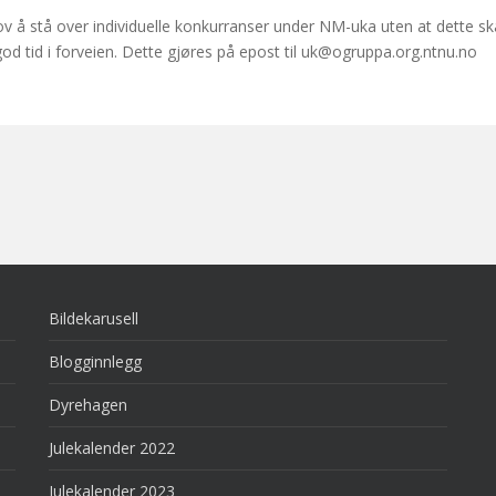
v å stå over individuelle konkurranser under NM-uka uten at dette s
od tid i forveien. Dette gjøres på epost til uk@ogruppa.org.ntnu.no
Bildekarusell
Blogginnlegg
Dyrehagen
Julekalender 2022
Julekalender 2023