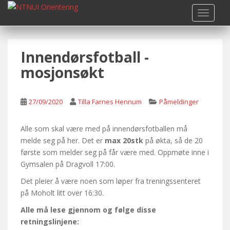
S
TOGGLE
k
i
p
Innendørsfotball -
t
o
mosjonsøkt
m
a
i
27/09/2020
Tilla Farnes Hennum
Påmeldinger
n
c
Alle som skal være med på innendørsfotballen må
o
melde seg på her. Det er
max 20stk
på økta, så de 20
n
første som melder seg på får være med. Oppmøte inne i
t
Gymsalen på Dragvoll 17:00.
e
Det pleier å være noen som løper fra treningssenteret
n
på Moholt litt over 16:30.
t
Alle må lese gjennom og følge disse
retningslinjene: