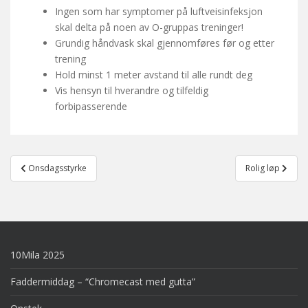
Ingen som har symptomer på luftveisinfeksjon
skal delta på noen av O-gruppas treninger!
Grundig håndvask skal gjennomføres før og etter
trening
Hold minst 1 meter avstand til alle rundt deg
Vis hensyn til hverandre og tilfeldig
forbipasserende
Post
Onsdagsstyrke
Rolig løp
navigation
10Mila 2025
Faddermiddag – “Chromecast med gutta”