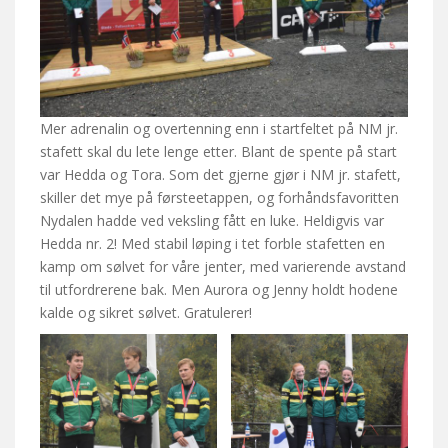
Mer adrenalin og overtenning enn i startfeltet på NM jr.
stafett skal du lete lenge etter. Blant de spente på start
var Hedda og Tora. Som det gjerne gjør i NM jr. stafett,
skiller det mye på førsteetappen, og forhåndsfavoritten
Nydalen hadde ved veksling fått en luke. Heldigvis var
Hedda nr. 2! Med stabil løping i tet forble stafetten en
kamp om sølvet for våre jenter, med varierende avstand
til utfordrerene bak. Men Aurora og Jenny holdt hodene
kalde og sikret sølvet. Gratulerer!