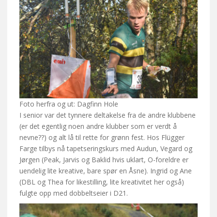
Foto herfra og ut: Dagfinn Hole
I senior var det tynnere deltakelse fra de andre klubbene
(er det egentlig noen andre klubber som er verdt å
nevne??) og alt lå til rette for grønn fest. Hos Flügger
Farge tilbys nå tapetseringskurs med Audun, Vegard og
Jørgen (Peak, Jarvis og Baklid hvis uklart, O-foreldre er
uendelig lite kreative, bare spør en Åsne). Ingrid og Ane
(DBL og Thea for likestilling, lite kreativitet her også)
fulgte opp med dobbeltseier i D21.