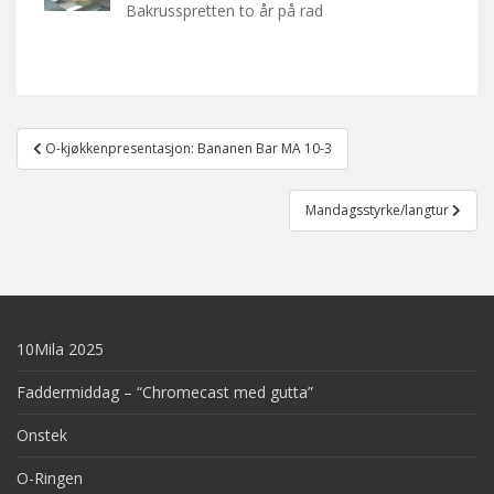
Bakrusspretten to år på rad
Post
O-kjøkkenpresentasjon: Bananen Bar MA 10-3
navigation
Mandagsstyrke/langtur
10Mila 2025
Faddermiddag – “Chromecast med gutta”
Onstek
O-Ringen