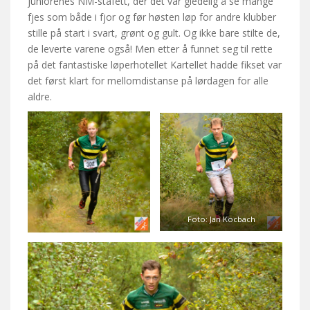
juniorenes NM-stafett, der det var gledelig å se mange
fjes som både i fjor og før høsten løp for andre klubber
stille på start i svart, grønt og gult. Og ikke bare stilte de,
de leverte varene også! Men etter å funnet seg til rette
på det fantastiske løperhotellet Kartellet hadde fikset var
det først klart for mellomdistanse på lørdagen for alle
aldre.
Foto: Jan Kocbach