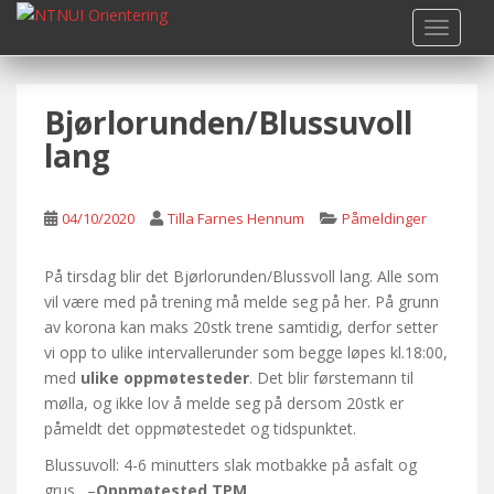
S
TOGGLE
k
i
p
Bjørlorunden/Blussuvoll
t
o
lang
m
a
i
04/10/2020
Tilla Farnes Hennum
Påmeldinger
n
c
På tirsdag blir det Bjørlorunden/Blussvoll lang. Alle som
o
vil være med på trening må melde seg på her. På grunn
n
av korona kan maks 20stk trene samtidig, derfor setter
t
vi opp to ulike intervallerunder som begge løpes kl.18:00,
e
med
ulike oppmøtesteder
. Det blir førstemann til
n
mølla, og ikke lov å melde seg på dersom 20stk er
t
påmeldt det oppmøtestedet og tidspunktet.
Blussuvoll: 4-6 minutters slak motbakke på asfalt og
grus. –
Oppmøtested TPM