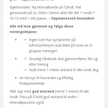
Bjørlorunden: Ny intervallrunde på Tyholt. Flat
gressrunde på ca. 500m. Denne uken blir det 1 runde *
10-15 med 1 min pause. –
Oppmøtested Grounden!
Alle må lese gjennom og følge disse
retningslinjene:
Ingen som har symptomer på
luftveisinfeksjon skal delta på noen av O-
gruppas treninger!
Grundig håndvask skal gjennomføres før og
etter trening
Hold minst 1 meter avstand til alle rundt deg
Vis hensyn til hverandre og tilfeldig
forbipasserende
Møt opp med
god avstand
(minst 1 meter) til alle
rundt. Pass på å hold god avstand til andre i
intervallpausene også.