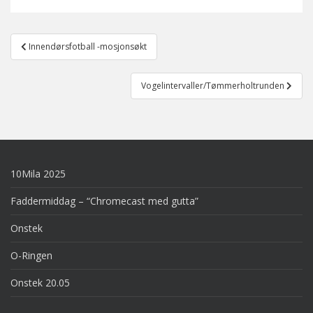
Post
Innendørsfotball -mosjonsøkt
navigation
Vogelintervaller/Tømmerholtrunden
10Mila 2025
Faddermiddag – “Chromecast med gutta”
Onstek
O-Ringen
Onstek 20.05