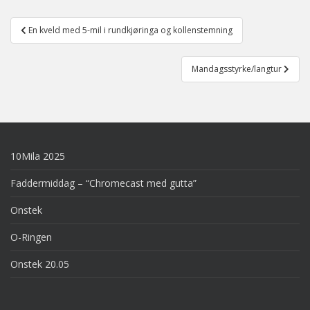
Post
En kveld med 5-mil i rundkjøringa og kollenstemning
navigation
Mandagsstyrke/langtur
10Mila 2025
Faddermiddag – “Chromecast med gutta”
Onstek
O-Ringen
Onstek 20.05