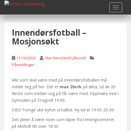
S
TOGGLE
k
i
p
Innendørsfotball –
t
o
Mosjonsøkt
m
a
i
11/10/2020
Olai Stensland Lillevold
n
Påmeldinger
c
o
Alle som skal være med på innendørsfotballen må
n
melde seg på her. Det er
max 20stk
på økta, så de 20
t
første som melder seg på får være med. Oppmøte inne i
e
Gymsalen på Dragvoll 19:00.
n
OBS! Forrige uke byttet vi halltid. Ny tid er 19:00-20:30!
t
Det pleier å være noen som løper fra treningssenteret
på Moholt litt over 18:30.