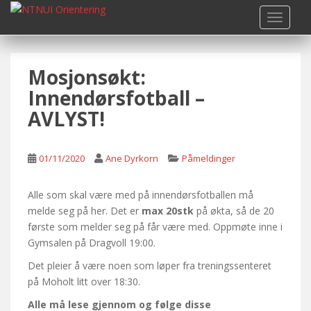
S
TOGGLE
k
i
p
Mosjonsøkt:
t
o
Innendørsfotball –
m
AVLYST!
a
i
n
01/11/2020
Ane Dyrkorn
Påmeldinger
c
o
Alle som skal være med på innendørsfotballen må
n
melde seg på her. Det er
max 20stk
på økta, så de 20
t
første som melder seg på får være med. Oppmøte inne i
e
Gymsalen på Dragvoll 19:00.
n
t
Det pleier å være noen som løper fra treningssenteret
på Moholt litt over 18:30.
Alle må lese gjennom og følge disse