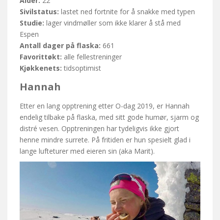
Alder:
22
Sivilstatus:
lastet ned fortnite for å snakke med typen
Studie:
lager vindmøller som ikke klarer å stå med
Espen
Antall dager på flaska:
661
Favorittøkt:
alle fellestreninger
Kjøkkenets:
tidsoptimist
Hannah
Etter en lang opptrening etter O-dag 2019, er Hannah
endelig tilbake på flaska, med sitt gode humør, sjarm og
distré vesen. Opptreningen har tydeligvis ikke gjort
henne mindre surrete. På fritiden er hun spesielt glad i
lange lufteturer med eieren sin (aka Marit).