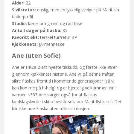
Alder:
22
Sivilstatus:
enslig, men en lykkelig sveiper på Marit sin
tinderprofil
Studie:
lærer om grønn og rød fase
Antall dager på flaska:
85
Favoritt økt:
terskel tur/retur BP
Kjøkkenets:
JA-menneske
Ane (uten Sofie)
Ane er HK29-2 sitt nyeste tilskudd, og første ikke-98’er
gjennom kjøkkenets historie. Ane vil på denne måten
sikre flaskas fremtid i kommende generasjoner (så vi
kan komme på h-helg) og er hjertelig velkommen inn i
varmen <333 Ane sørger også for at flaskas
landslagskvote i ski-o består selv om Marit flytter ut. Det
blir ikke noe Flaska uten rulleski i dusjen.