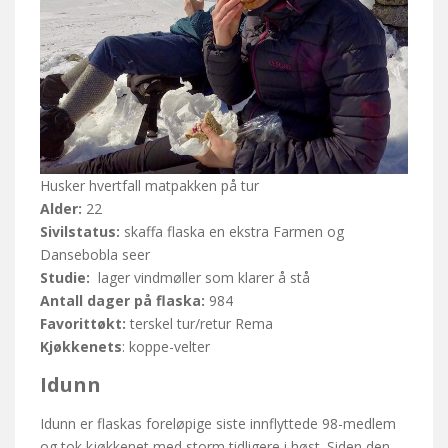
Husker hvertfall matpakken på tur
Alder:
22
Sivilstatus:
skaffa flaska en ekstra Farmen og
Dansebobla seer
Studie:
lager vindmøller som klarer å stå
Antall dager på flaska:
984
Favorittøkt:
terskel tur/retur Rema
Kjøkkenets
: koppe-velter
Idunn
Idunn er flaskas foreløpige siste innflyttede 98-medlem
og tok kjøkkenet med storm tidligere i høst. Siden den