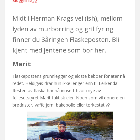
Blogginnlegg
Midt i Herman Krags vei (ish), mellom
lyden av murborring og grillfyring
finner du 3åringen Flaskeposten. Bli
kjent med jentene som bor her.
Marit
Flaskepostens grunnlegger og eldste beboer forlater nå
redet. Heldigvis drar hun ikke lenger enn til Lerkendal.
Resten av flaska har nå innsett hvor mye av
fellesutstyret Marit faktisk eier. Noen som vil donere en
brødrister, vaffeljern, bakebolle eller tørkestativ?