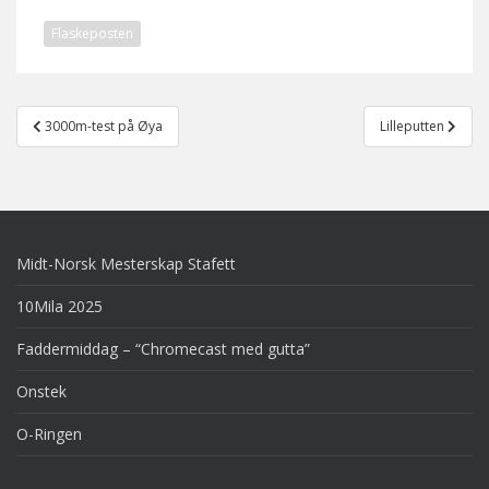
Flaskeposten
Post
3000m-test på Øya
Lilleputten
navigation
Midt-Norsk Mesterskap Stafett
10Mila 2025
Faddermiddag – “Chromecast med gutta”
Onstek
O-Ringen