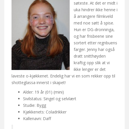
søteste. At det er midt i
uka hindrer ikke henne i
å arrangere filmkveld
med noe søtt å spise.
Hun er DG-dronninga,
og har frisbeene sine
sortert etter regnbuens
farger. Jenny har også
dratt snitthøyden
kraftig opp slik at vi
ikke lenger er det
laveste o-kjøkkenet. Endelig har vi en som rekker opp til
shotteglassa innerst i skapet!
Alder: 19 år (01) (mini)
Sivilstatus: Singel og selvlært
Studie: Bygg
Kjøkkenets: Coladrikker
Kallenavn: Daff