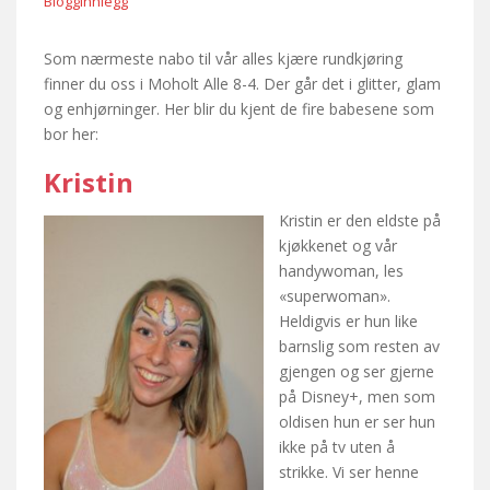
Blogginnlegg
Som nærmeste nabo til vår alles kjære rundkjøring
finner du oss i Moholt Alle 8-4. Der går det i glitter, glam
og enhjørninger. Her blir du kjent de fire babesene som
bor her:
Kristin
Kristin er den eldste på
kjøkkenet og vår
handywoman, les
«superwoman».
Heldigvis er hun like
barnslig som resten av
gjengen og ser gjerne
på Disney+, men som
oldisen hun er ser hun
ikke på tv uten å
strikke. Vi ser henne