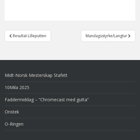
Post
Resultat Lilleputten
Mandagsstyrke/Langtur
navigation
Midt-Norsk Mesterskap Stafett
10Mila 2025
Faddermiddag – “Chromecast med gutta”
Onstek
O-Ringen