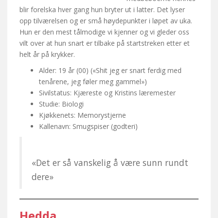
blir forelska hver gang hun bryter ut i latter. Det lyser
opp tilværelsen og er små høydepunkter i løpet av uka.
Hun er den mest tålmodige vi kjenner og vi gleder oss
vilt over at hun snart er tilbake på startstreken etter et
helt år på krykker.
Alder: 19 år (00) («Shit jeg er snart ferdig med
tenårene, jeg føler meg gammel»)
Sivilstatus: Kjæreste og Kristins læremester
Studie: Biologi
Kjøkkenets: Memorystjerne
Kallenavn: Smugspiser (godteri)
«Det er så vanskelig å være sunn rundt
dere»
Hedda