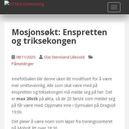
S
TOGGLE
k
i
p
Mosjonsøkt: Enspretten
t
o
og triksekongen
m
a
i
08/11/2020
Olai Stensland Lillevold
n
Påmeldinger
c
o
Innefotballen blir denne uken litt modifisert for å være
n
mer smittevennlig. Alle som skal være med på
t
enspretten og triksekongen må melde seg på her. Det
e
er
max 20stk
på økta, så de 20 første som melder seg
n
på får være med. Oppmøte inne i Gymsalen på Dragvoll
t
19:00.
Det pleier å være noen som løper fra treningssenteret
på Moholt litt over 18:30.