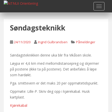
S
TOGGLE
k
i
p
Søndagsteknikk
t
o
m
24/11/2020
Ingrid Gulbrandsen
Påmeldinger
a
i
n
Søndagsteknikken denne uka blir fra Vikåsen skole.
c
Løypa er 4,6 km med mellomdistansepreg og skjermer
o
på postene (ikke ta på postene). Det anbefales å løpe
n
som hardøkt.
t
Pga. smittevern er det maks 20 per oppmøtetidspunkt.
e
n
Oppmøte: Lille-P. Skriv deg opp i kjørekabal. Husk
t
kartplast.
Kjørekabal