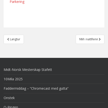
Parkering
Post
Langtur
NM i nattRenn
navigation
Midt-Norsk Mesterskap Stafett
10Mila 2025
Faddermiddag – “Chromecast med gutta”
Onstek
O-Ringen