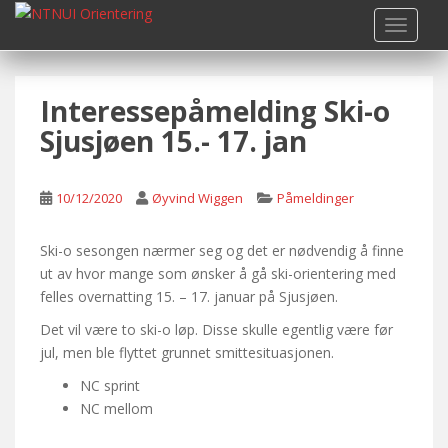
S
TOGGLE
k
i
p
Interessepåmelding Ski-o
t
o
Sjusjøen 15.- 17. jan
m
a
i
10/12/2020
Øyvind Wiggen
Påmeldinger
n
c
Ski-o sesongen nærmer seg og det er nødvendig å finne
o
ut av hvor mange som ønsker å gå ski-orientering med
n
felles overnatting 15. – 17. januar på Sjusjøen.
t
Det vil være to ski-o løp. Disse skulle egentlig være før
e
jul, men ble flyttet grunnet smittesituasjonen.
n
t
NC sprint
NC mellom