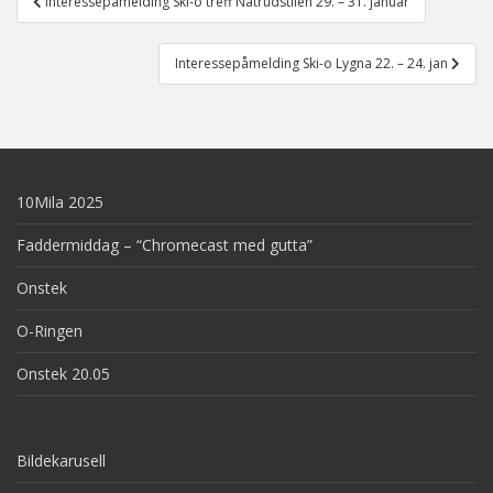
Interessepåmelding Ski-o treff Natrudstilen 29. – 31. januar
navigation
Interessepåmelding Ski-o Lygna 22. – 24. jan
10Mila 2025
Faddermiddag – “Chromecast med gutta”
Onstek
O-Ringen
Onstek 20.05
Bildekarusell