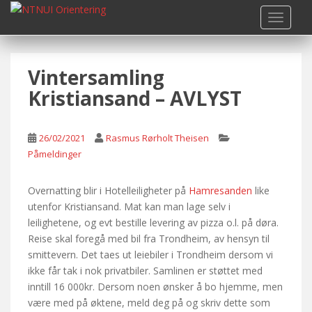
S
TOGGLE
k
i
p
Vintersamling
t
o
Kristiansand – AVLYST
m
a
i
26/02/2021
Rasmus Rørholt Theisen
n
Påmeldinger
c
o
Overnatting blir i Hotelleiligheter på
Hamresanden
like
n
utenfor Kristiansand. Mat kan man lage selv i
t
leilighetene, og evt bestille levering av pizza o.l. på døra.
e
Reise skal foregå med bil fra Trondheim, av hensyn til
n
smittevern. Det taes ut leiebiler i Trondheim dersom vi
t
ikke får tak i nok privatbiler. Samlinen er støttet med
inntill 16 000kr. Dersom noen ønsker å bo hjemme, men
være med på øktene, meld deg på og skriv dette som