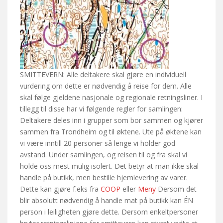
SMITTEVERN: Alle deltakere skal gjøre en individuell
vurdering om dette er nødvendig å reise for dem. Alle
skal følge gjeldene nasjonale og regionale retningsliner. I
tillegg til disse har vi følgende regler for samlingen:
Deltakere deles inn i grupper som bor sammen og kjører
sammen fra Trondheim og til øktene. Ute på øktene kan
vi være inntill 20 personer så lenge vi holder god
avstand. Under samlingen, og reisen til og fra skal vi
holde oss mest mulig isolert. Det betyr at man ikke skal
handle på butikk, men bestille hjemlevering av varer.
Dette kan gjøre f.eks fra
COOP
eller
Meny
Dersom det
blir absolutt nødvendig å handle mat på butikk kan ÉN
person i leiligheten gjøre dette. Dersom enkeltpersoner