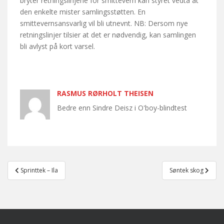
bryter retningslinjene for smittevern kan styret vedta at
den enkelte mister samlingsstøtten. En
smittevernsansvarlig vil bli utnevnt. NB: Dersom nye
retningslinjer tilsier at det er nødvendig, kan samlingen
bli avlyst på kort varsel.
RASMUS RØRHOLT THEISEN
Bedre enn Sindre Deisz i O'boy-blindtest
Post
Sprinttek – Ila
Søntek skog
navigation