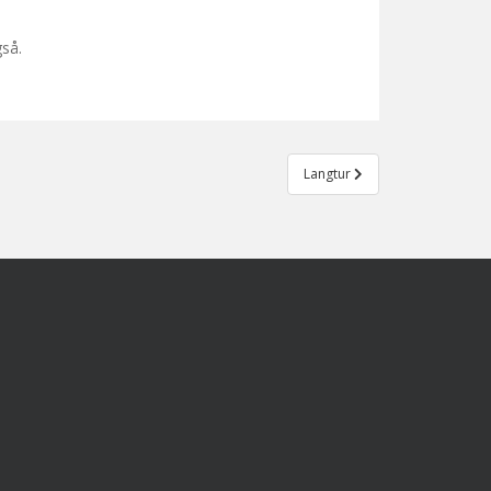
gså.
Langtur