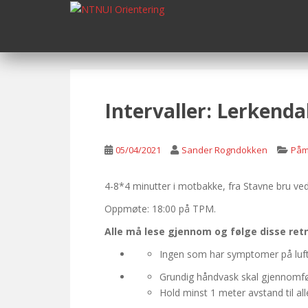
S
k
i
p
t
o
m
Intervaller: Lerkenda
a
i
n
05/04/2021
Sander Rogndokken
Påm
c
o
4-8*4 minutter i motbakke, fra Stavne bru ve
n
Oppmøte: 18:00 på TPM.
t
e
Alle må lese gjennom og følge disse ret
n
Ingen som har symptomer på luftv
t
Grundig håndvask skal gjennomfør
Hold minst 1 meter avstand til al