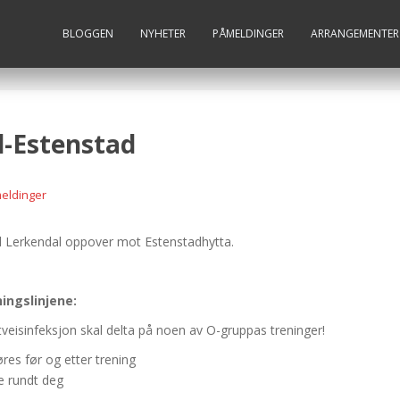
BLOGGEN
NYHETER
PÅMELDINGER
ARRANGEMENTER
l-Estenstad
eldinger
d Lerkendal oppover mot Estenstadhytta.
ningslinjene:
eisinfeksjon skal delta på noen av O-gruppas treninger!
es før og etter trening
le rundt deg