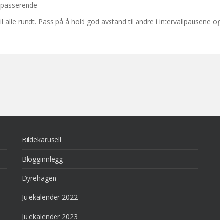
rbipasserende
il alle rundt. Pass på å hold god avstand til andre i intervallpausene o
Bildekarusell
Blogginnlegg
Dyrehagen
Julekalender 2022
Julekalender 2023