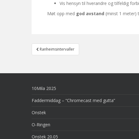
Vis hensyn til hverandre og tilfeldig fo
Møt opp med
god avstand
(minst 1 meter) t
Post
Ranheimsintervaller
navigation
10Mila 2025
Faddermiddag – “Chromecast med gutta”
Onstek
O-Ringen
Onstek 20.05