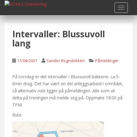
S
TOGGLE
k
i
p
Intervaller: Blussuvoll
t
o
lang
m
a
i
11/04/2021
Sander Rogndokken
Påmeldinger
n
c
På torsdag er det intervaller i Blussuvoll bakkene. ca.5-
o
6min drag. Det har vært en del anleggsarbeid i området,
n
så alternativ rute ligger på påmeldingen. Alle som vil
t
delta på treningen må melde seg på. Oppmøte 18:00 på
e
TPM.
n
Rute:
t