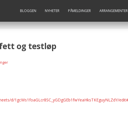
BLOGGEN
NYHETER
PÅMELDINGER
ARRANGEMENTER
ett og testløp
nger
adsheets/d/1gcWs1foaGLcr8SC_yGDgGEb1fwYeaHksTKEguyNLZdY/edit