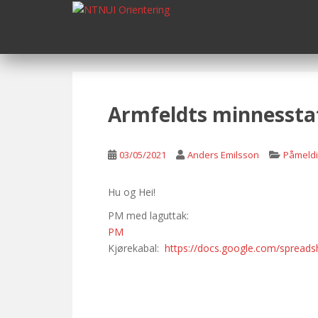
S
k
i
p
t
o
m
Armfeldts minnesstaf
a
i
n
03/05/2021
Anders Emilsson
Påmeldi
c
o
Hu og Hei!
n
PM med laguttak:
t
PM
e
Kjørekabal:
https://docs.google.com/spre
n
t